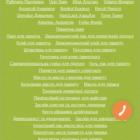
Pallmann Паллманн
Uzin Уцин
Altax Альтакс
Vidaron Відарон
Ansercoll Анцеркол
Bonikol Бонікол
Recoll Реколл
Domalux Домалюкс
HartzLack ХарцЛак
Tover Товер
Arboritec Арборітек
Forbo Форбо
Паркетна хімія
Лаки для паркета
Двокомпонентний лак для дерев’янної підлоги
Клей для паркета
Двокомпонентний клей для паркету
Шпаклівка для паркету
Грунтовка для паркету
Грунтовка для клею паркетного
Самовирівнювальна суміш для підлоги
Гель лак для паркету
Покриття для паркету спортзалу
Масло та масло з воском для паркету
Кольорове масло для паркету
Масло для тераси
Тонування дерев'яної підлоги
Професійний інструмент для майстрів
Засоби очистки та догляду деревини
Круги абразивні шліфувальні
КНОПКА
ЗВ'ЯЗКУ
Деревозахист та декорування
Засоби для зовнішніх робіт
Інтер'єрний лак масло віск для дерева
Екологічно чисте покриття для дерева
Антисептик грунтовка для дерева