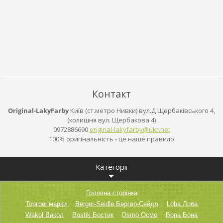
Контакт
Original-LakyFarby
Київ (ст.метро Нивки) вул.Д Щербаківського 4,
(колишня вул. Щербакова 4)
0972886690
original
-lakyfar
by@ukr.n
et
100% оригінальність - це наше правило
Категорії
Головна сторінка
Торгові марки
Berger-Seidle Бергер-Сейдл
Loba Лоба
Wakol Вакол
Bostik Бостик
Osmo Осмо
Bona Бона