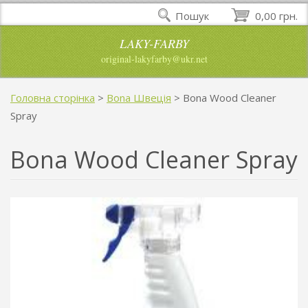
Пошук
0,00 грн.
LAKY-FARBY
original-lakyfarby@ukr.net
Головна сторінка
>
Bona Швеція
>
Bona Wood Cleaner
Spray
Bona Wood Cleaner Spray