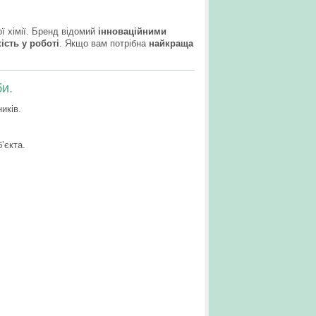
ї хімії. Бренд відомий
інноваційними
ість у роботі
. Якщо вам потрібна
найкраща
би.
иків.
’єкта.