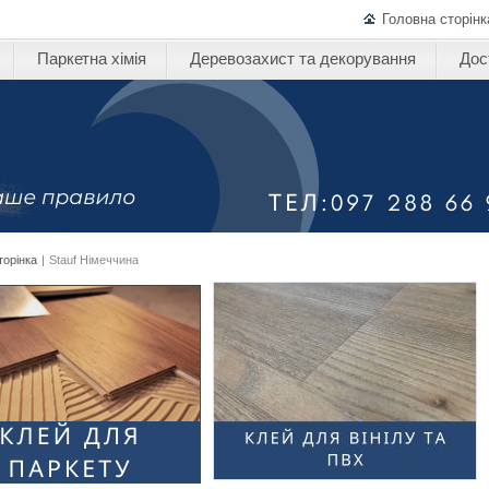
Головна сторінк
Паркетна хімія
Деревозахист та декорування
Дос
торінка
|
Stauf Німеччина