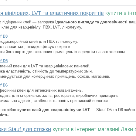
я вінілових, LVT та еластичних покриттів
купити в інт
 підібраний клей — запорука
ідеального вигляду та довговічності ваш
 клеї для кварц-вінілу, ПВХ, LVT, лінолеуму.
f D3
одисперсійний клей для ПВХ і лінолеуму.
о наноситься, швидко фіксує покриття.
ти його варто для житлових приміщень із середнім навантаженням.
f D5
лений клей для LVT та кварц-вінілових панелей.
ка еластичність, стійкість до температурних змін.
мендується для комерційних приміщень, офісів, магазинів.
f D6
есійний клей для інтенсивних навантажень.
одить для спортивних залів, ресторанів, виробничих приміщень.
имальна адгезія, стабільність навіть при високій вологості.
 потрібно
купити клей для кварц-вінілу чи LVT
— Stauf D5 та D6 забез
ність
.
ки Stauf для стяжки
купити в інтернет магазині Лаки