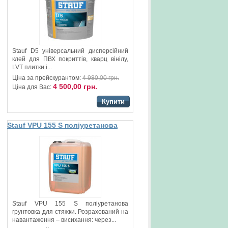
Stauf D5 універсальний дисперсійний
клей для ПВХ покриттів, кварц вінілу,
LVT плитки і...
Ціна за прейскурантом:
4 980,00 грн.
4 500,00 грн.
Ціна для Вас:
Купити
Stauf VPU 155 S поліуретанова
грунтовка для стяжки
Stauf VPU 155 S поліуретанова
грунтовка для стяжки. Розрахований на
навантаження – висихання: через...