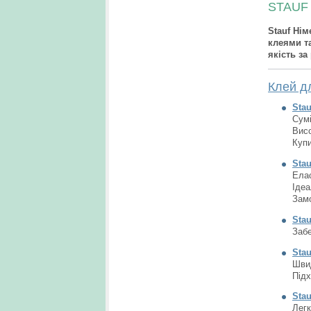
STAUF 
Stauf Ні
клеями т
якість з
Клей д
S
ta
Сумі
Висо
Купи
Sta
Елас
Ідеа
Замо
S
tau
Забе
Sta
Швид
Підх
Sta
Легк