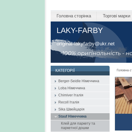
Головна сторінка
Торгові марки
LAKY-FARBY
original-lakyfarby@ukr.net
Головна с
КАТЕГОРІЇ
Berger-Seidle Німеччина
Loba Німеччина
Chimiver Італія
Recoll Італія
Sika Швейцарія
Stauf Німеччина
Клей для паркету та
паркетної дошки