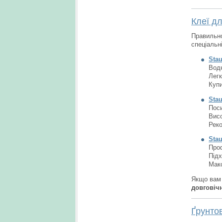
Клеї дл
Правильно
спеціальні
Stau
Водн
Легк
Купи
Stau
Поси
Висо
Реко
Stau
Проф
Підх
Макс
Якщо вам
довговіч
Ґрунтов