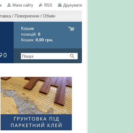
а
Мапа сайту
RSS
Друкувати
тавка / Повернення / Обмін
Кошик
позицій:
0
Кошик:
0,00 грн.