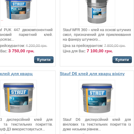
PUK 447 двокомпонентний
Stauf WFR 360 – клей на основі штучних
етановий паркетний клей.
смол, призначений для приклеювання
осягає...
на фанеру штучного...
прейскурантом:
4 200,00 грн.
Ціна за прейскурантом:
7 800,00 грн.
3 750,00 грн.
7 100,00 грн.
 Вас:
Ціна для Вас:
Купити
Купити
 клей для кварц
Stauf D6 клей для кварц вінілу
ї підлоги
та ковроліну
D3 дисперсійний клей для
Stauf D6 дисперсійний клей для
их та текстильних покриттів.
вінілових та текстильних покриттів із
уф Д3 використовується...
дуже низьким рівнем...