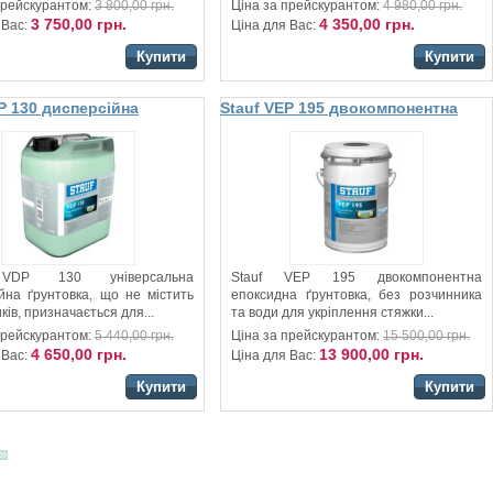
прейскурантом:
3 800,00 грн.
Ціна за прейскурантом:
4 980,00 грн.
3 750,00 грн.
4 350,00 грн.
 Вас:
Ціна для Вас:
Купити
Купити
P 130 дисперсійна
Stauf VEP 195 двокомпонентна
а для стяжки
епоксидна ґрунтовка для
стяжки
 VDP 130 універсальна
Stauf VEP 195 двокомпонентна
йна ґрунтовка, що не містить
епоксидна ґрунтовка, без розчинника
ків, призначається для...
та води для укріплення стяжки...
прейскурантом:
5 440,00 грн.
Ціна за прейскурантом:
15 500,00 грн.
4 650,00 грн.
13 900,00 грн.
 Вас:
Ціна для Вас:
Купити
Купити