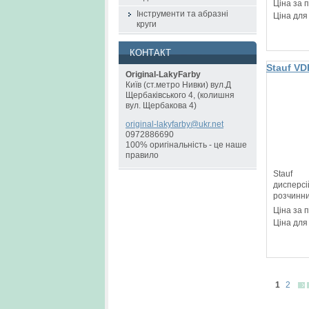
Ціна за 
Інструменти та абразні
Ціна для
круги
КОНТАКТ
Stauf VD
Original-LakyFarby
грунтівк
Київ (ст.метро Нивки) вул.Д
Щербаківського 4, (колишня
вул. Щербакова 4)
original
-lakyfar
by@ukr.n
et
0972886690
100% оригінальність - це наше
правило
Stauf
дисперсі
розчинни
Ціна за 
Ціна для
1
2