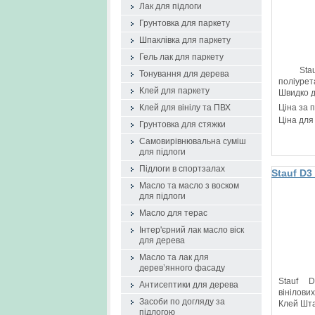
клей
Лак для підлоги
Грунтовка для паркету
Шпаклівка для паркету
Гель лак для паркету
Stauf 
Тонування для дерева
поліур
Клей для паркету
Швидко д
Ціна за 
Клей для вінілу та ПВХ
Ціна для
Грунтовка для стяжки
Самовирівнювальна суміш
для підлоги
Підлоги в спортзалах
Stauf D3
вінілово
Масло та масло з воском
для підлоги
Масло для терас
Інтер'єрний лак масло віск
для дерева
Масло та лак для
дерев’янного фасаду
Stauf 
Антисептики для дерева
вінілов
Засоби по догляду за
Клей Шта
підлогою