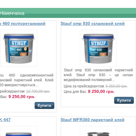
 Німеччина
u 460 поліуретановий
Stauf smp 930 сілановий клей
кетної дошки
для паркетної дошки
Stauf smp 930 силановий паркетний
клей. Stauf smp 930 – це силан
spu 460 однокомпонентний
модифікований полімерний...
тановий паркетний клей. Клей
0 використовується...
Ціна за прейскурантом:
9 350,00 грн.
8 250,00 грн.
прейскурантом:
10 700,00 грн.
Ціна для Вас:
9 250,00 грн.
 Вас:
Купити
Купити
K 447
Stauf WFR360 паркетний клей
онентний
на основі синтетичних смол
тановий паркетний