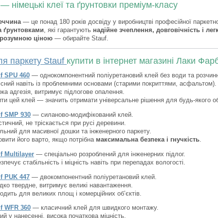
— німецькі клеї та ґрунтовки преміум-класу
меччина
— це понад 180 років досвіду у виробництві професійної паркетно
а ґрунтовками
, які гарантують
надійне зчеплення, довговічність і легк
а розумною ціною
— обирайте Stauf.
ля паркету Stauf
купити в інтернет магазині Лаки Фар
uf SPU 460
— однокомпонентний поліуретановий клей без води та розчинн
сний навіть із проблемними основами (старими покриттями, асфальтом).
ка адгезія, витримує підлогове опалення.
ти цей клей — значить отримати універсальне рішення для будь-якого об
uf SMP 930
— силаново-модифікований клей.
тичний, не тріскається при русі деревини.
льний для масивної дошки та інженерного паркету.
вити його варто, якщо потрібна
максимальна безпека і гнучкість
.
f Multilayer
— спеціально розроблений для інженерних підлог.
зпечує стабільність і міцність навіть при перепадах вологості.
uf PUK 447
— двокомпонентний поліуретановий клей.
ко твердне, витримує великі навантаження.
одить для великих площ і комерційних об’єктів.
uf WFR 360
— класичний клей для швидкого монтажу.
ий у нанесенні, висока початкова міцність.