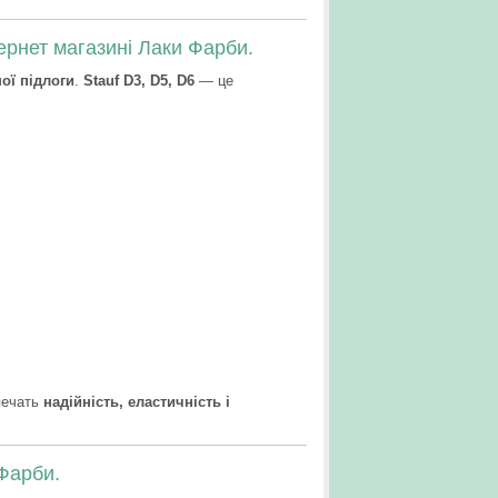
ернет магазині Лаки Фарби.
ої підлоги
.
Stauf D3, D5, D6
— це
печать
надійність, еластичність і
 Фарби.