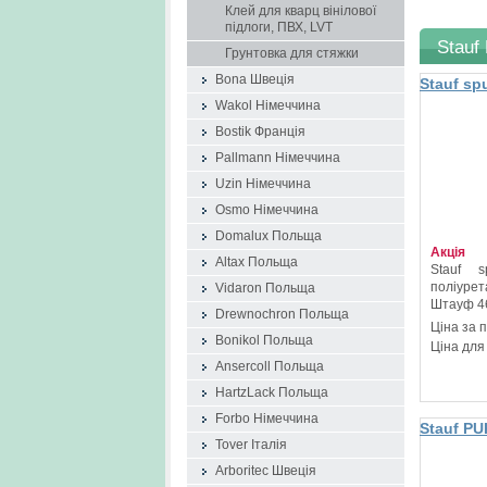
Клей для кварц вінілової
підлоги, ПВХ, LVT
Stauf
Грунтовка для стяжки
Bona Швеція
Stauf sp
для пар
Wakol Німеччина
Bostik Франція
Pallmann Німеччина
Uzin Німеччина
Osmo Німеччина
Domalux Польща
Акція
Altax Польща
Stauf 
поліуре
Vidaron Польща
Штауф 46
Drewnochron Польща
Ціна за 
Bonikol Польща
Ціна для
Ansercoll Польща
HartzLack Польща
Forbo Німеччина
Stauf PU
Tover Італія
двокомп
поліуре
Arboritec Швеція