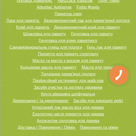
Domalux Домалюкс
HartzLack ХарцЛак
Tover Товер
Arboritec Арборітек
Forbo Форбо
Паркетна хімія
Лаки для паркета
Двокомпонентний лак для дерев’янної підлоги
Клей для паркета
Двокомпонентний клей для паркету
Шпаклівка для паркету
Грунтовка для паркету
Грунтовка для клею паркетного
Самовирівнювальна суміш для підлоги
Гель лак для паркету
Покриття для паркету спортзалу
Масло та масло з воском для паркету
Кольорове масло для паркету
Масло для тераси
Тонування дерев'яної підлоги
Професійний інструмент для майстрів
Засоби очистки та догляду деревини
Круги абразивні шліфувальні
Деревозахист та декорування
Засоби для зовнішніх робіт
Інтер'єрний лак масло віск для дерева
Екологічно чисте покриття для дерева
Антисептик грунтовка для дерева
Доставка / Повернення / Обмін
Повернення та обмін