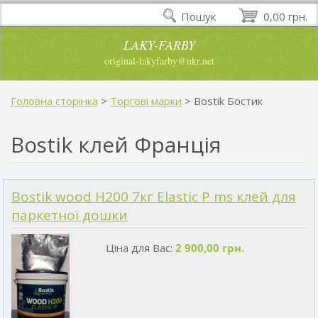
Пошук
0,00 грн.
LAKY-FARBY
original-lakyfarby@ukr.net
Головна сторінка
>
Торгові марки
>
Bostik Бостик
Bostik клей Франція
Bostik wood H200 7кг Elastic P ms клей для
паркетної дошки
Ціна для Вас:
2 900,00 грн.