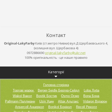
Контакт
Original-LakyFarby
Київ (ст.метро Нивки) вул.Д Щербаківського 4,
(колишня вул. Щербакова 4)
0972886690
original
-lakyfar
by@ukr.n
et
100% оригінальність - це наше правило
Категорії
Головна сторінка
Торгові марки
Berger-Seidle Бергер-Сейдл
Loba Лоба
Wakol Вакол
Bostik Бостик
Osmo Осмо
Bona Бона
Pallmann Паллманн
Uzin Уцин
Altax Альтакс
Vidaron Відарон
Ansercoll Анцеркол
Bonikol Бонікол
Recoll Реколл