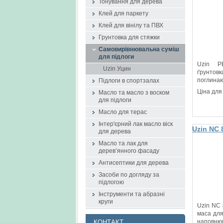
Тонування для дерева
стяжки
Клей для паркету
Клей для вінілу та ПВХ
Грунтовка для стяжки
Самовирівнювальна суміш
для підлоги
Uzin P
Uzin Уцин
ґрунтов
поглинаю
Підлоги в спортзалах
Ціна для
Масло та масло з воском
для підлоги
Масло для терас
Інтер'єрний лак масло віск
Uzin NC
для дерева
маса
Масло та лак для
дерев’янного фасаду
Антисептики для дерева
Засоби по догляду за
підлогою
Інструменти та абразні
круги
Uzin NC
маса для
наповнюв
КОНТАКТ