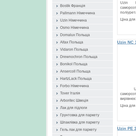
Uzin 
Bostik Франція
саморо
поліу
Pallmann Німеччина
шпаклюва
Ціна для
Uzin Німеччина
Osmo Німеччина
Domalux Польща
Uzin NC 
Altax Польща
нівелюю
Vidaron Польща
Drewnochron Польща
Bonikol Польща
Ansercoll Польща
HartzLack Польща
Forbo Німеччина
Uzin
Tover Італія
самороз
вирівнює 
Arboritec Швеція
Ціна для
Лак для підлоги
Грунтовка для паркету
Шпаклівка для паркету
Uzin PE 
Гель лак для паркету
дисперсі