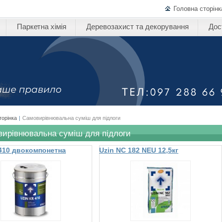
Головна сторінк
Паркетна хімія
Деревозахист та декорування
Дос
торінка
|
Самовирівнювальна суміш для підлоги
ирівнювальна суміш для підлоги
 410 двокомпонетна
Uzin NC 182 NEU 12,5кг
альна маса
цементна шпаклювальна маса