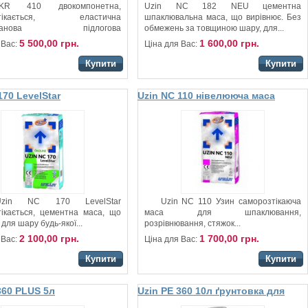
KR 410 двокомпонетна,
Uzin NC 182 NEU цементна
зтікається, еластична
шпаклювальна маса, що вирівнює. Без
ретанова підлогова
обмежень за товщиною шару, для...
льна маса,...
5 500,00 грн.
1 600,00 грн.
 Вас:
Ціна для Вас:
Купити
Купити
170 LevelStar
Uzin NC 110 нівелююча маса
ча маса
для стяжки
 NC 170 LevelStar
Uzin NC 110 Узин саморозтікаюча
тікається, цементна маса, що
маса для шпаклювання,
для шару будь-якої...
розрівнювання, стяжок...
2 100,00 грн.
1 700,00 грн.
 Вас:
Ціна для Вас:
Купити
Купити
360 PLUS 5л
Uzin PE 360 10л ґрунтовка для
йна ґрунтовка для
стяжки