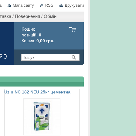
а
Мапа сайту
RSS
Друкувати
тавка / Повернення / Обмін
Кошик
позицій:
0
Кошик:
0,00 грн.
Uzin NC 182 NEU 25кг цементна
вирівнююча шпаклювальна
маса