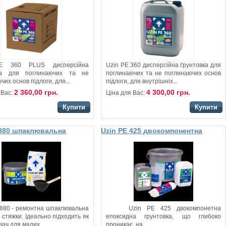
E 360 PLUS дисперсійна
Uzin PE 360 дисперсійна ґрунтовка для
ка для поглинаючих та не
поглинаючих та не поглинаючих основ
чих основ підлоги, для...
підлоги, для внутрішніх...
2 360,00 грн.
4 300,00 грн.
 Вас:
Ціна для Вас:
Купити
Купити
 880 шпаклювальна
Uzin PE 425 двокомпонентна
ґрунтовка
 880 - ремонтна шпаклювальна
Uzin PE 425 двокомпонетна
 стяжки. Ідеально підходить як
епоксидна грунтовка, що глибоко
ач для малих...
проникає, на...