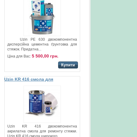
Uzin PE 630 двокомпонентна
дисперсійна цементна ґрунтовка для
стяжок. Придатна...
5 500,00 грн.
Ціна для Вас:
Купити
Uzin KR 416 смола для
ремонту стяжки
Uzin KR 416 двокомпонентна
акрилатна смола для ремонту стяжки.
Uzin KR 416 смола широкого...