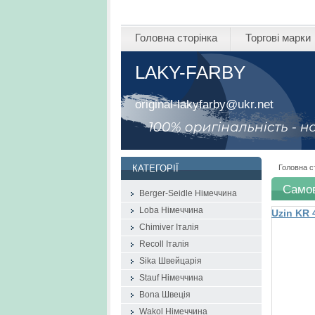
Головна сторінка
Торгові марки
LAKY-FARBY
original-lakyfarby@ukr.net
Головна с
КАТЕГОРІЇ
Самов
Berger-Seidle Німеччина
Loba Німеччина
Uzin KR
шпаклюв
Chimiver Італія
Recoll Італія
Sika Швейцарія
Stauf Німеччина
Bona Швеція
Wakol Німеччина