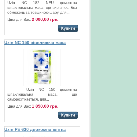
Uzin NC 182 NEU цементна
шпаклювальна маса, що вирівнює. Без
обмежень за товщиною шару, для...
2 000,00 грн.
Ціна для Вас:
Купити
Uzin NC 150 нівелююча маса
Uzin NC 150 цементна
шпаклювальна маса, що
саморозтікається, для...
1 850,00 грн.
Ціна для Вас:
Купити
Uzin PE 630 двокомпонентна
шпаклювальна ґрунтовка