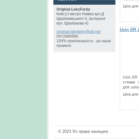
Ціна для
Original-LakyFarby
Київ (ст.метро Нивки) вул.Д
Щербаківського 4, (колишня
вул. Щербакова 4)
Uzin ER
original
-lakyfar
by@ukr.n
et
смола д
0972886690
100% оригінальність - це наше
правило
Uzin ER
стяжки.
для: шпа
Ціна для
© 2023 Усі права захищені.