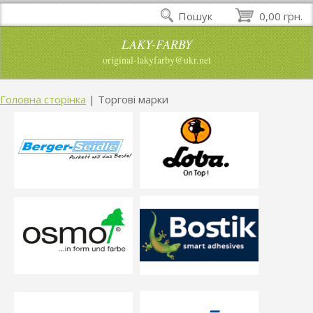
Пошук
0,00 грн.
LAKY-FARBY
original-lakyfarby@ukr.net
Головна сторінка
|
Торгові марки