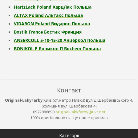
HartzLack Poland ХарцЛак Польша
ALTAX Poland Альтакс Польша
VIDARON Poland Видарон Польша
Bostik France Бостик Франция
ANSERCOLL 5-10-15-20 Анцеркол Польша
BONIKOL P Боникол П Bochem Польша
Контакт
Original-LakyFarby
Київ (ст.метро Нивки) вул.Д Щербаківського 4,
(колишня вул. Щербакова 4)
0972886690
original
-lakyfar
by@ukr.n
et
100% оригінальність - це наше правило
Категорії