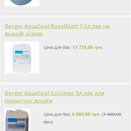
Berger AquaSeal RoyalMatt 5,5л лак на
водній основі
Ціна для Вас:
13 735,00 грн.
Berger AquaSeal EcoSilver 5л лак для
паркетної дошки
Ціна для Вас:
6 660,00 грн.
(
7 400,00
грн.
)