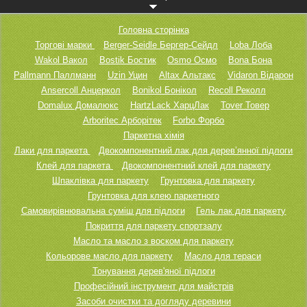
Головна сторінка
Торгові марки
Berger-Seidle Бергер-Сейдл
Loba Лоба
Wakol Вакол
Bostik Бостик
Osmo Осмо
Bona Бона
Pallmann Паллманн
Uzin Уцин
Altax Альтакс
Vidaron Відарон
Ansercoll Анцеркол
Bonikol Бонікол
Recoll Реколл
Domalux Домалюкс
HartzLack ХарцЛак
Tover Товер
Arboritec Арборітек
Forbo Форбо
Паркетна хімія
Лаки для паркета
Двокомпонентний лак для дерев’янної підлоги
Клей для паркета
Двокомпонентний клей для паркету
Шпаклівка для паркету
Грунтовка для паркету
Грунтовка для клею паркетного
Самовирівнювальна суміш для підлоги
Гель лак для паркету
Покриття для паркету спортзалу
Масло та масло з воском для паркету
Кольорове масло для паркету
Масло для тераси
Тонування дерев'яної підлоги
Професійний інструмент для майстрів
Засоби очистки та догляду деревини