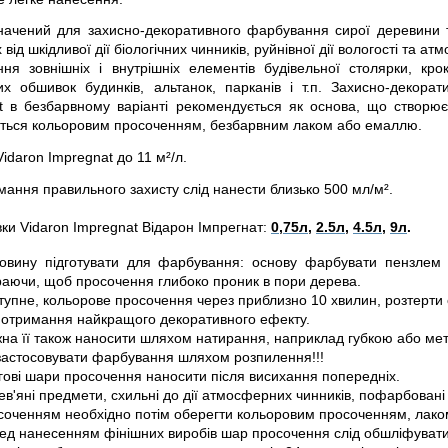
начений для захисно-декоративного фарбування сирої деревини 
х від шкідливої ​​дії біологічних чинників, руйнівної дії вологості та
ня зовнішніх і внутрішніх елементів будівельної столярки,
кро
их обшивок будинків, альтанок, парканів і т.п. Захисно-декор
t в безбарвному варіанті рекомендується як основа, що створює 
ться кольоровим просоченням, безбарвним лаком або емаллю.
idaron Impregnat до 11 м²/л.
мання правильного захисту слід нанести близько 500 мл/м².
ки Vidaron Impregnat
Відарон
Імпрегнат:
0,75л,
2.5л
,
4.5л
,
9л
.
овину підготувати для фарбування: основу фарбувати пензлем
раючи, щоб просочення глибоко проник в пори дерева.
тупне, кольорове просочення через приблизно 10 хвилин, розтерти
 отримання найкращого декоративного ефекту.
на її також наносити шляхом натирання, наприклад губкою або ме
застосовувати фарбування шляхом розпилення!!!
гові шари просочення наносити після висихання попередніх.
ев'яні предмети, схильні до дії атмосферних чинників, пофарбова
соченням необхідно потім оберегти кольоровим просоченням, лак
ед нанесенням фінішних виробів шар просочення слід обшліфуват