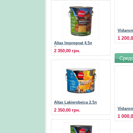
Vidaron
Імпрег
1 200,
захисн
Altax Impregnat 4.5л
Zywiczny пропитка для
2 350,00 грн.
дерева
Сред
Altax Lakierobejca 2.5л
лакобейц для дерева
Vidaro
2 350,00 грн.
Просоч
1 000,
концен