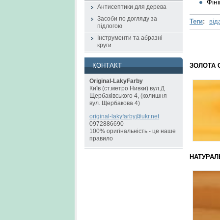
Фін
Антисептики для дерева
Засоби по догляду за
Теги
:
від
підлогою
Інструменти та абразні
круги
ЗОЛО
КОНТАКТ
Original-LakyFarby
Київ (ст.метро Нивки) вул.Д
Щербаківського 4, (колишня
вул. Щербакова 4)
original
-lakyfar
by@ukr.n
et
0972886690
100% оригінальність - це наше
правило
НАТУРА