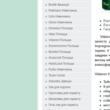
Bostik Франція
Pallmann Німеччина
Uzin Німеччина
Вир
Osmo Німеччина
Вага
Domalux Польща
Гара
Altax Польща
Vidar
Vidaron Польща
захисту 
Impregna
Drewnochron Польща
термін ї
Bonikol Польща
завдяки 
Ansercoll Польща
високу мі
HartzLack Польща
атмосфер
Forbo Німеччина
Vidaron I
Tover Італія
Tefl
Arboritec Швеція
6-рі
Лак для підлоги
обе
Грунтовка для паркету
гли
Шпаклівка для паркету
сті
міст
Гель лак для паркету
дуж