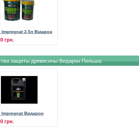
 Impregnat 2,5л Відарон
нат просочення
00 грн.
о-декоративне
ства защиты древесины Видарон Польша
n Impregnat Видарон
ення конструкційне –
00 грн.
трат 1:9