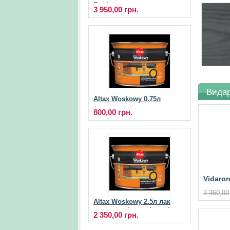
Zywiczny пропитка для
3 950,00 грн.
дерева
Видар
Altax Woskowy 0.75л
восковий лак для
800,00 грн.
фасадів
Vidaro
для де
3 350,00
Altax Woskowy 2.5л лак
для дерев’яних фасадів
2 350,00 грн.