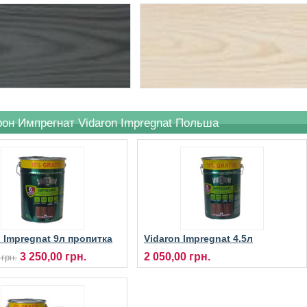
он Импрегнат Vidaron Impregnat Польша
n Impregnat 9л пропитка
Vidaron Impregnat 4,5л
рева
просочення захисно-
3 250,00 грн.
2 050,00 грн.
 грн.
декоративне