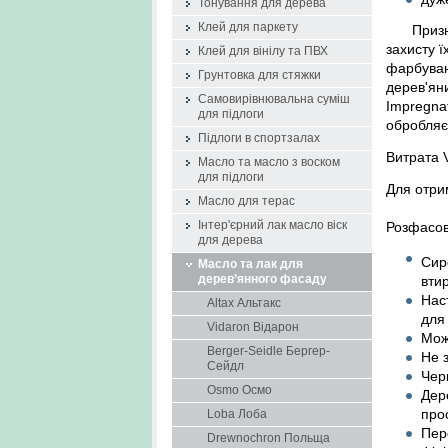
Тонування для дерева
Клей для паркету
Приз
захисту ї
Клей для вінілу та ПВХ
фарбуван
Грунтовка для стяжки
дерев'ян
Самовирівнювальна суміш
Impregna
для підлоги
обробляє
Підлоги в спортзалах
Витрата V
Масло та масло з воском
для підлоги
Для отри
Масло для терас
Розфасов
Інтер'єрний лак масло віск
для дерева
Сир
Масло та лак для
дерев’янного фасаду
вти
Нас
Altax Альтакс
для
Vidaron Відарон
Мож
Berger-Seidle Бергер-
Не 
Сейдл
Чер
Osmo Осмо
Дер
про
Loba Лоба
Пер
Drewnochron Польща