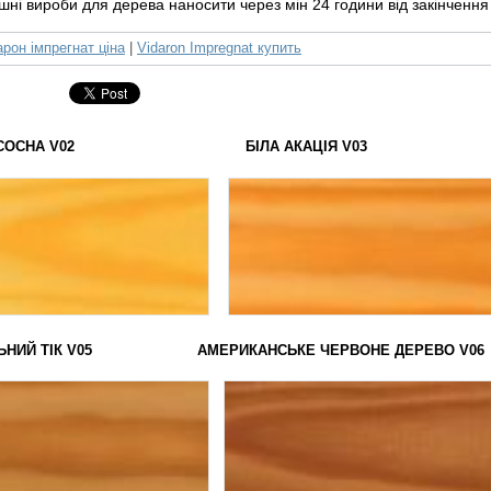
ішні вироби для дерева наносити через мін 24 години від закінчен
арон імпрегнат ціна
|
Vidaron Impregnat купить
ТА СОСНА V02 БІЛА АКАЦІЯ V03 ГРЕЦЬК
ЛЬНИЙ ТІК V05 АМЕРИКАНСЬКЕ ЧЕРВОНЕ ДЕРЕВО V06 КА