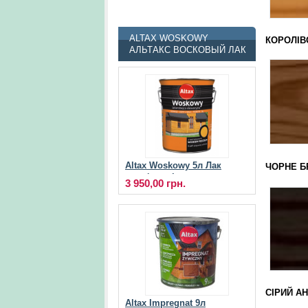
ALTAX WOSKOWY
КОРОЛІ
АЛЬТАКС ВОСКОВЫЙ ЛАК
Altax Woskowy 5л Лак
ЧОРНЕ 
для фасадів
3 950,00 грн.
СІРИ
Altax Impregnat 9л