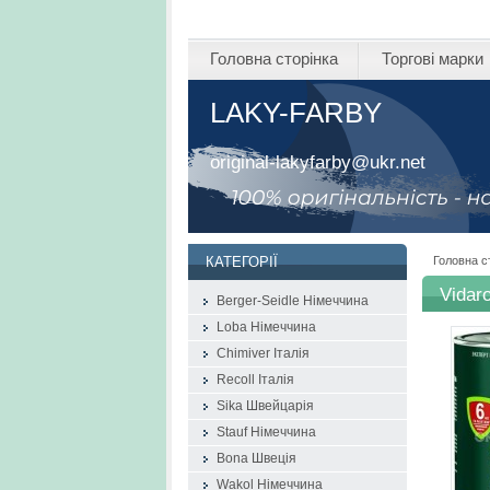
Головна сторінка
Торгові марки
LAKY-FARBY
original-lakyfarby@ukr.net
Головна с
КАТЕГОРІЇ
Vidar
Berger-Seidle Німеччина
Loba Німеччина
Chimiver Італія
Recoll Італія
Sika Швейцарія
Stauf Німеччина
Bona Швеція
Wakol Німеччина