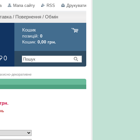
а
Мапа сайту
RSS
Друкувати
тавка / Повернення / Обмін
Кошик
позицій:
0
Кошик:
0,00 грн.
захисно-декоративне
грн.
нь