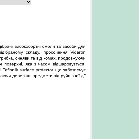
ібрані високосортні смоли та засоби для
підібраному складу, просочення Vidaron
грибка, синяви та від комах, продовжуючи
ї поверхні, яка з часом відшаровується,
і Teflon® surface
proteсtor
що забезпечує
аючи дерев'яні предмети від руйнівної дії