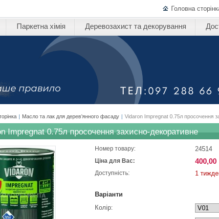
Головна сторінк
Паркетна хімія
Деревозахист та декорування
Дос
торінка
|
Масло та лак для дерев’янного фасаду
|
Vidaron Impregnat 0.75л просочення 
on Impregnat 0.75л просочення захисно-декоративне
24514
Номер товару:
400,00 
Ціна для Вас:
1 тижде
Доступність:
Варіанти
Колір: