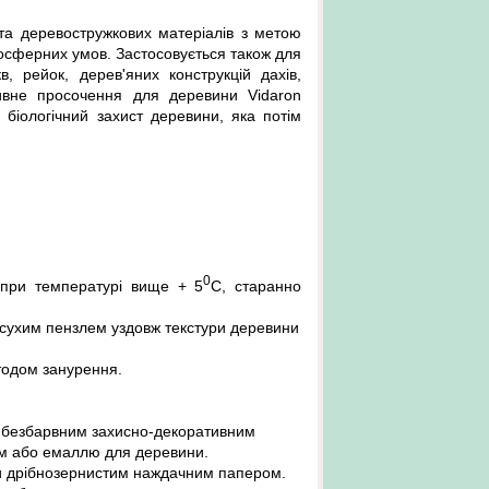
та деревостружкових матеріалів з метою
 атмосферних умов. Застосовується також для
кв
, рейок, дерев'яних конструкцій дахів,
ативне просочення для деревини Vidaron
біологічний захист деревини, яка потім
0
 при температурі вище + 5
C, старанно
 сухим пензлем уздовж текстури деревини
тодом занурення.
ні безбарвним захисно-декоративним
ом або емаллю для деревини.
и дрібнозернистим наждачним папером.