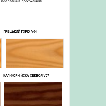
ня забарвлення просоченням.
ИЙ ГОРІХ V04
ЛІФОРНІЙСКА СЕКВОЯ V07