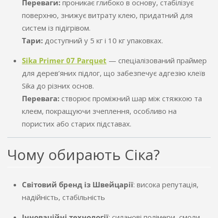
Переваги:
проникає глибоко в основу, стабілізує
поверхню, знижує витрату клею, придатний для
систем із підігрівом.
Тари:
доступний у 5 кг і 10 кг упаковках.
Sika Primer 07 Parquet
— спеціалізований праймер
для дерев’яних підлог, що забезпечує адгезію клеїв
Sika до різних основ.
Перевага:
створює проміжний шар між стяжкою та
клеєм, покращуючи зчеплення, особливо на
пористих або старих підставах.
Чому обирають Сіка?
Світовий бренд із Швейцарії
: висока репутація,
надійність, стабільність
Інноваційні технології
: силанові полімери, смоли