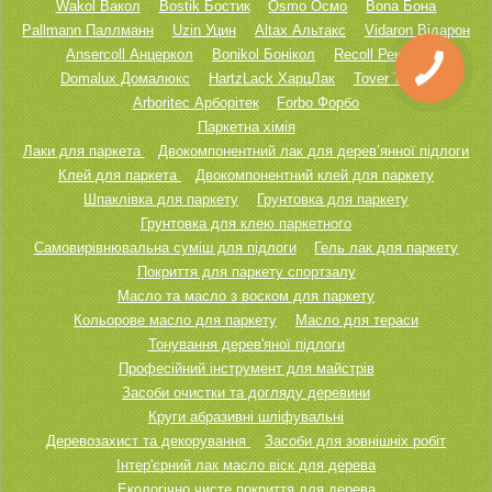
Wakol Вакол
Bostik Бостик
Osmo Осмо
Bona Бона
Pallmann Паллманн
Uzin Уцин
Altax Альтакс
Vidaron Відарон
Ansercoll Анцеркол
Bonikol Бонікол
Recoll Реколл
Domalux Домалюкс
HartzLack ХарцЛак
Tover Товер
Arboritec Арборітек
Forbo Форбо
Паркетна хімія
Лаки для паркета
Двокомпонентний лак для дерев’янної підлоги
Клей для паркета
Двокомпонентний клей для паркету
Шпаклівка для паркету
Грунтовка для паркету
Грунтовка для клею паркетного
Самовирівнювальна суміш для підлоги
Гель лак для паркету
Покриття для паркету спортзалу
Масло та масло з воском для паркету
Кольорове масло для паркету
Масло для тераси
Тонування дерев'яної підлоги
Професійний інструмент для майстрів
Засоби очистки та догляду деревини
Круги абразивні шліфувальні
Деревозахист та декорування
Засоби для зовнішніх робіт
Інтер'єрний лак масло віск для дерева
Екологічно чисте покриття для дерева