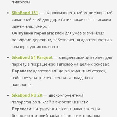
підігрівом.
SikaBond 151
— однокомпонентний модифікований
силановий клей для дерев’яних покриттів із високим
рівнем еластичності.
Очікувана перевага:
клей для умов зі змінними
розмірами деревини, забезпечення адаптивності до
температурних коливань.
SikaBond 54 Parquet
— спеціалізований варіант для
паркету з покращеною адгезією на деяких основах.
Перевага:
адаптований до різноманітних стяжок,
забезпечує міцне зчеплення на складніших
поверхнях.
SikaBond PU 2K
— двокомпонентний
поліуретановий клей з високою міцністю.
Переваги:
витримує інтенсивні навантаження,
безрозчинниковий варіант із довгим терміном