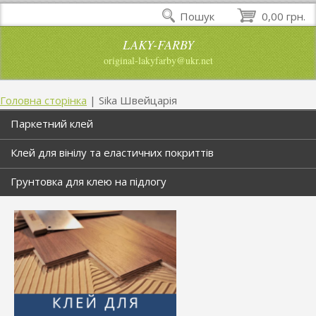
Пошук
0,00 грн.
LAKY-FARBY
original-lakyfarby@ukr.net
Головна сторінка
|
Sika Швейцарія
Паркетний клей
Клей для вінілу та еластичних покриттів
Грунтовка для клею на підлогу