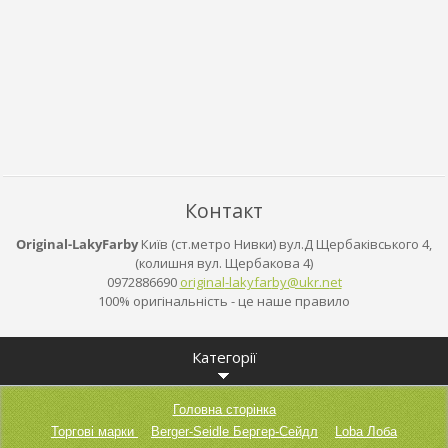
Контакт
Original-LakyFarby
Київ (ст.метро Нивки) вул.Д Щербаківського 4,
(колишня вул. Щербакова 4)
0972886690
original
-lakyfar
by@ukr.n
et
100% оригінальність - це наше правило
Категорії
Головна сторінка
Торгові марки
Berger-Seidle Бергер-Сейдл
Loba Лоба