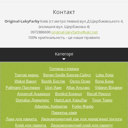
Контакт
Original-LakyFarby
Київ (ст.метро Нивки) вул.Д Щербаківського 4,
(колишня вул. Щербакова 4)
0972886690
original
-lakyfar
by@ukr.n
et
100% оригінальність - це наше правило
Категорії
Головна сторінка
Торгові марки
Berger-Seidle Бергер-Сейдл
Loba Лоба
Wakol Вакол
Bostik Бостик
Osmo Осмо
Bona Бона
Pallmann Паллманн
Uzin Уцин
Altax Альтакс
Vidaron Відарон
Ansercoll Анцеркол
Bonikol Бонікол
Recoll Реколл
Domalux Домалюкс
HartzLack ХарцЛак
Tover Товер
Arboritec Арборітек
Forbo Форбо
Паркетна хімія
Лаки для паркета
Двокомпонентний лак для дерев’янної підлоги
Клей для паркета
Двокомпонентний клей для паркету