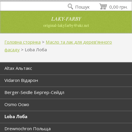
Пошук
0,00 грн.
LAKY-FARBY
original-lakyfarby@ukr.net
Головна сторінка
>
Масло та лак для дерев’янного
фасаду
>
Loba Лоба
Altax Альтакс
Vidaron Відарон
Berger-Seidle Бергер-Сейдл
Osmo Осмо
Loba Лоба
Drewnochron Польща