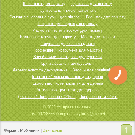
Шпаклівка для паркету
Грунтовка для паркету
Грунтовка для клею паркетного
Самовирівнювальна суміш для підлоги
Гель лак для паркету
Покриття для паркету спортзалу
Масло та масло з воском для паркету
Кольорове масло для паркету
Масло для тераси
Тонування дерев'яної підлоги
Професійний інструмент для майстрів
Засоби очистки та догляду деревини
Круги абразивні шліфувальні
Деревозахист та декорування
Засоби для зовнішніх робіт
Інтер'єрний лак масло віск для дерева
Екологічно чисте покриття для дерева
Антисептик грунтовка для дерева
Доставка / Повернення / Обмін
Повернення та обмін
© 2023 Усі права захищені.
тел 0972886690 original-lakyfarby@ukr.net
Формат:
Мобільний
|
Звичайний