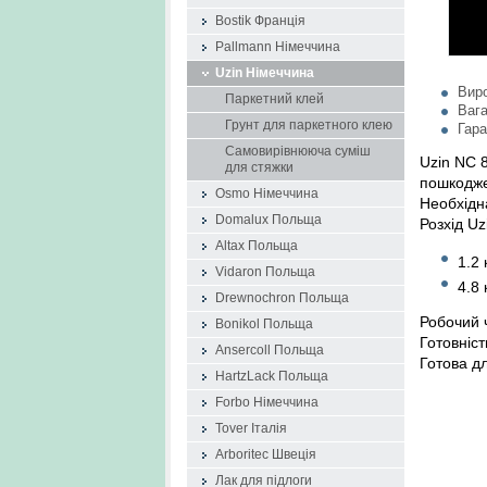
Bostik Франція
Pallmann Німеччина
Uzin Німеччина
Вир
Паркетний клей
Вага
Грунт для паркетного клею
Гара
Самовирівнююча суміш
Uzin NC 
для стяжки
пошкодже
Osmo Німеччина
Необхідна
Domalux Польща
Розхід Uz
Altax Польща
1.2 
Vidaron Польща
4.8 
Drewnochron Польща
Робочий ч
Bonikol Польща
Готовніст
Ansercoll Польща
Готова д
HartzLack Польща
Forbo Німеччина
Tover Італія
Arboritec Швеція
Лак для підлоги