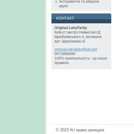
Інструменти та абразні
круги
КОНТАКТ
Original-LakyFarby
Київ (ст.метро Нивки) вул.Д
Щербаківського 4, (колишня
вул. Щербакова 4)
original
-lakyfar
by@ukr.n
et
0972886690
100% оригінальність - це наше
правило
© 2023 Усі права захищені.