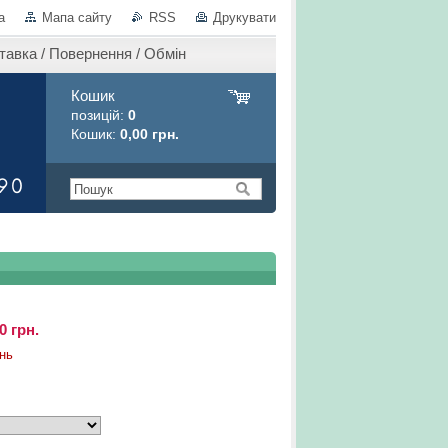
а
Мапа сайту
RSS
Друкувати
тавка / Повернення / Обмін
Кошик
позицій:
0
Кошик:
0,00 грн.
0 грн.
нь