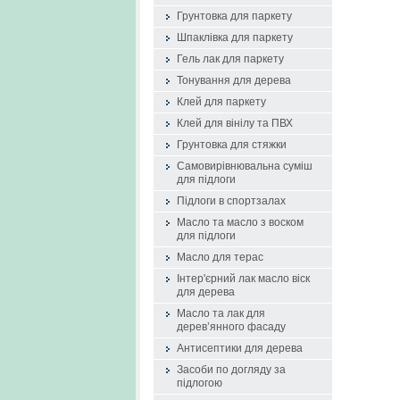
Грунтовка для паркету
Шпаклівка для паркету
Гель лак для паркету
Тонування для дерева
Клей для паркету
Клей для вінілу та ПВХ
Грунтовка для стяжки
Самовирівнювальна суміш
для підлоги
Підлоги в спортзалах
Масло та масло з воском
для підлоги
Масло для терас
Інтер'єрний лак масло віск
для дерева
Масло та лак для
дерев’янного фасаду
Антисептики для дерева
Засоби по догляду за
підлогою