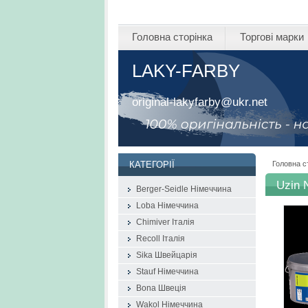
Головна сторінка
Торгові марки
LAKY-FARBY
original-lakyfarby@ukr.net
Головна с
КАТЕГОРІЇ
Uzin 
Berger-Seidle Німеччина
Loba Німеччина
Chimiver Італія
Recoll Італія
Sika Швейцарія
Stauf Німеччина
Bona Швеція
Wakol Німеччина