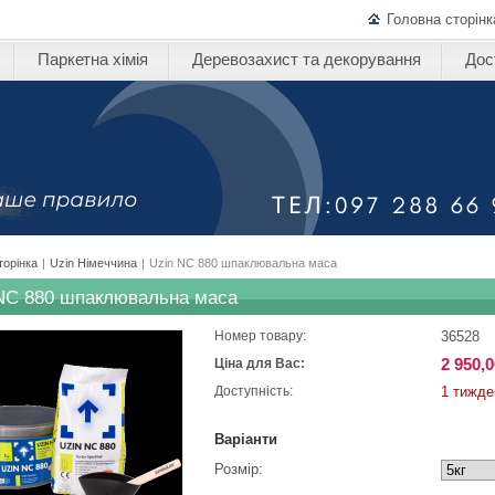
Головна сторінк
Паркетна хімія
Деревозахист та декорування
Дос
торінка
|
Uzin Німеччина
|
Uzin NC 880 шпаклювальна маса
NC 880 шпаклювальна маса
36528
Номер товару:
2 950,0
Ціна для Вас:
1 тижде
Доступність:
Варіанти
Розмір: