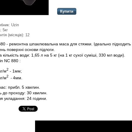
Купити
обник:
Uzin
:
5кг
нтія (місяців):
12
880 - ремонтна шпаклювальна маса для стяжки. Ідеально підходить 
нь поверхні основи підлоги.
 кількість води: 1,65 л на 5 кг (на 1 кг сухої суміші, 330 мл води).
in NC 880 :
2
кг/м
- 1мм;
2
кг/м
-
4мм.
ас: прибл. 5 хвилин.
ь до проходу: 30 хвилин.
ля укладання: 24 години.