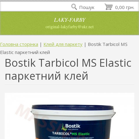
Пошук
0,00 грн.
LAKY-FARBY
original-lakyfarby@ukr.net
Головна сторінка
|
Клей для паркету
|
Bostik Tarbicol MS
Elastic паркетний клей
Bostik Tarbicol MS Elastic
паркетний клей