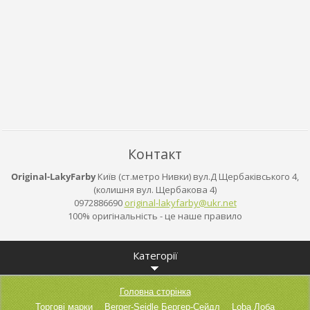
Контакт
Original-LakyFarby
Київ (ст.метро Нивки) вул.Д Щербаківського 4,
(колишня вул. Щербакова 4)
0972886690
original
-lakyfar
by@ukr.n
et
100% оригінальність - це наше правило
Категорії
Головна сторінка
Торгові марки
Berger-Seidle Бергер-Сейдл
Loba Лоба