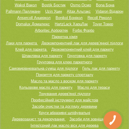
Wakol Вакол
Bostik Бостик
Osmo Осмо
Bona Бона
Pallmann Паллманн
Uzin Уцин
Altax Альтакс
Vidaron Відарон
Ansercoll Анцеркол
Bonikol Бонікол
Recoll Реколл
Domalux Домалюкс
HartzLack ХарцЛак
Tover Товер
Arboritec Арборітек
Forbo Форбо
Паркетна хімія
Лаки для паркета
Двокомпонентний лак для дерев’янної підлоги
Клей для паркета
Двокомпонентний клей для паркету
Шпаклівка для паркету
Грунтовка для паркету
Грунтовка для клею паркетного
Самовирівнювальна суміш для підлоги
Гель лак для паркету
Покриття для паркету спортзалу
Масло та масло з воском для паркету
Кольорове масло для паркету
Масло для тераси
Тонування дерев'яної підлоги
Професійний інструмент для майстрів
Засоби очистки та догляду деревини
Круги абразивні шліфувальні
Деревозахист та декорування
Засоби для зовнішніх робіт
КНОПКА
ЗВ'ЯЗКУ
Інтер'єрний лак масло віск для дерева