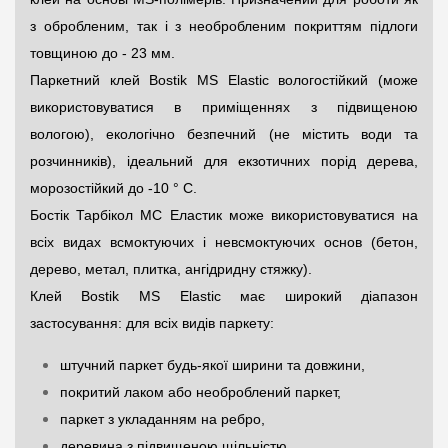
з обробленим, так і з необробленим покриттям підлоги
товщиною до - 23 мм.
Паркетний клей Bostik MS Elastic вологостійкий (може
використовуватися в приміщеннях з підвищеною
вологою), екологічно безпечний (не містить води та
розчинників), ідеальний для екзотичних порід дерева,
морозостійкий до -10 ° С.
Бостік
Тарбікол
МС Еластик може використовуватися на
всіх видах
всмоктуючих
і
невсмоктуючих
основ (бетон,
дерево, метал, плитка, ангідридну стяжку).
Клей Bostik MS Elastic має широкий діапазон
застосування: для всіх видів паркету:
штучний паркет будь-якої ширини та довжини,
покритий лаком або необроблений паркет,
паркет з укладанням на ребро,
деревина з підвищеною щільністю