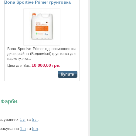
Bona Sportive Primer грунтовка
для лаку
Bona Sportive Primer однокомпонентна
дисперсійна (Водовмісні) грунтовка для
паркету, яка...
10 000,00 грн.
Ціна для Вас:
Купити
 Фарби.
фасуваннях
1 л
та
5 л
.
 фасування
1 л
та
5 л
.