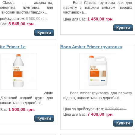
Classic - акрилатна,
Bona Classic грунтовка лак для
мпонентна грунтовка для
паркету з високим вмістом твердих
 високим вмістом твердих...
частинок на...
1 450,00 грн.
прейскурантом:
6 500,00 грн.
Ціна для Вас:
5 545,00 грн.
 Вас:
Купити
Купити
te Primer 1л
Bona Amber Primer грунтовка
а для паркетної
для паркету під лак
na White
Bona Amber грунтовка для паркету
дбілюючий водний грунт для
під лак, наноситься на дерев'яні...
аноситься на дерев'яні...
1 900,00 грн.
Ціна за прейскурантом:
8 370,00 грн.
 Вас:
7 400,00 грн.
Ціна для Вас:
Купити
Купити