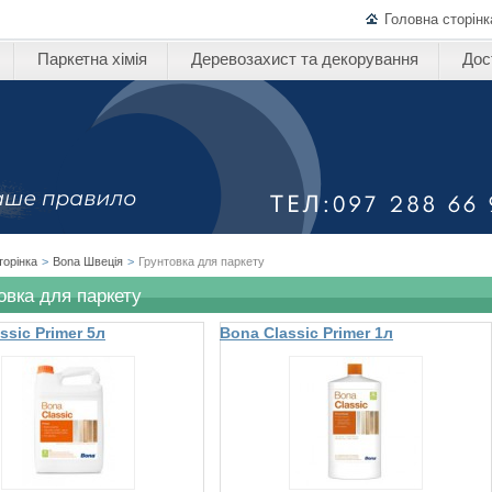
Головна сторінк
Паркетна хімія
Деревозахист та декорування
Дос
торінка
>
Bona Швеція
>
Грунтовка для паркету
овка для паркету
ssic Primer 5л
Bona Classic Primer 1л
а для паркету
грунтувальний лак для
підлоги