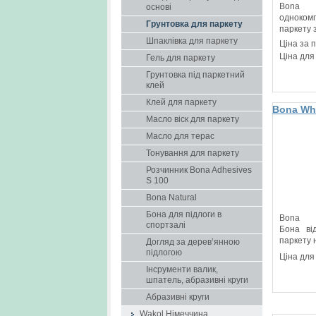
Bona 
основі
одноко
Грунтовка для паркету
паркету з
Шпаклівка для паркету
Ціна за 
Ціна для
Гель для паркету
Грунтовка під паркетний
клей
Клей для паркету
Bona Whi
Масло віск для паркету
грунтовк
дошки
Масло для терас
Тонування для паркету
Розчинник Bona Adhesives
S 100
Bona Natural
Бона для підлоги в
Bo
спортзалі
Бона ві
паркету н
Догляд за дерев’янною
підлогою
Ціна для
Інсрументи валик,
шпатель, абразивні круги
Абразивні круги
Wakol Німеччина