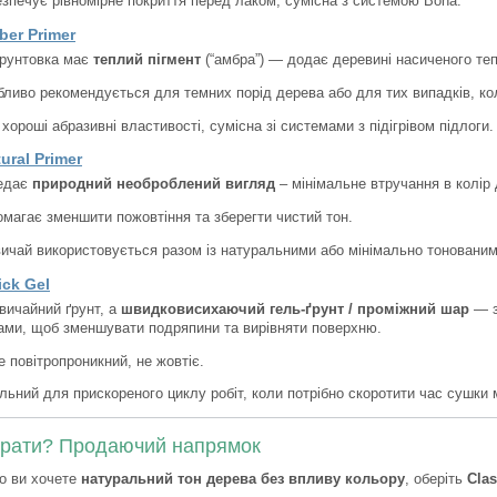
зпечує рівномірне покриття перед лаком, сумісна з системою Bona.
er Primer
грунтовка має
теплий пігмент
(“амбра”) — додає деревині насиченого тепл
ливо рекомендується для темних порід дерева або для тих випадків, ко
хороші абразивні властивості, сумісна зі системами з підігрівом підлоги.
ural Primer
едає
природний необроблений вигляд
– мінімальне втручання в колір
магає зменшити пожовтіння та зберегти чистий тон.
ичай використовується разом із натуральними або мінімально тоновани
ck Gel
вичайний ґрунт, а
швидковисихаючий гель-ґрунт / проміжний шар
— з
ми, щоб зменшувати подряпини та вирівняти поверхню.
 повітропроникний, не жовтіє.
льний для прискореного циклу робіт, коли потрібно скоротити час сушки
рати? Продаючий напрямок
о ви хочете
натуральний тон дерева без впливу кольору
, оберіть
Clas