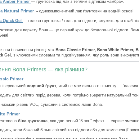
a Amber Primer
— грунтовка під лак з теплим відтінком «амбра».
a Natural Primer
-
однокомпонентний лак ґрунтовки на водній основі.
a Quick Gel
— гелева грунтовка / гель для підлоги, служить для стабіліза
унтовки для паркету Бона — це перший крок до бездоганної підлоги. За
ання!
няння і пояснення різниці між
Bona Classic Primer, Bona White Primer, B
ck Gel
, з ключовими словами та підсвічуванням, яку роль вони виконуют
яння Bona Primers — яка різниця?
ssic Primer
універсальний
водяний ґрунт
, який не має сильного пігменту — “класичн
одить для світлих порід дерева, коли потрібно зберегти натуральний тон
низький рівень VOC, сумісний з системою лаків Bona.
te Primer
ментована
біла грунтовка
, яка дає легкий “білон” ефект — сприяє зменш
одить, коли бажаний більш світлий тон підлоги або для компенсації пож