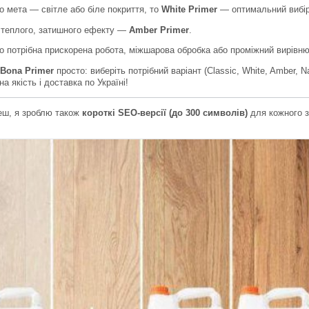
 мета — світле або біле покриття, то
White Primer
— оптимальний вибір
 теплого, затишного ефекту —
Amber Primer
.
 потрібна прискорена робота, міжшарова обробка або проміжний вирів
Bona Primer
просто: виберіть потрібний варіант (Classic, White, Amber, Na
а якість і доставка по Україні!
еш, я зроблю також
короткі SEO-версії (до 300 символів)
для кожного з 