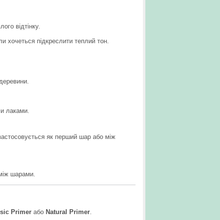
ого відтінку.
ли хочеться підкреслити теплий тон.
 деревини.
ми лаками.
астосовується як перший шар або між
 між шарами.
sic Primer
або
Natural Primer
.