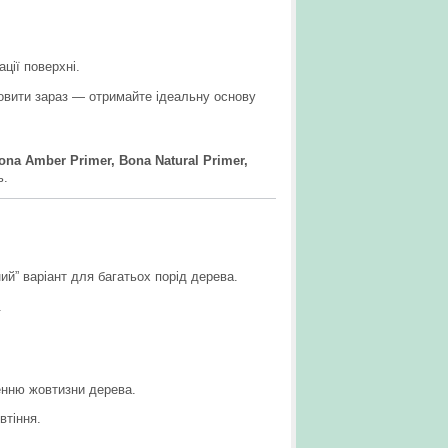
ції поверхні.
мовити зараз — отримайте ідеальну основу
ona Amber Primer, Bona Natural Primer,
ь.
ий” варіант для багатьох порід дерева.
.
енню жовтизни дерева.
овтіння.