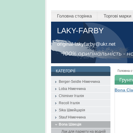
Головна сторінка
Торгові марки
LAKY-FARBY
original-lakyfarby@ukr.net
Головна с
КАТЕГОРІЇ
Грунт
Berger-Seidle Німеччина
Loba Німеччина
Bona Cla
грунтовк
Chimiver Італія
Recoll Італія
Sika Швейцарія
Stauf Німеччина
Bona Швеція
Лак для паркету на водній