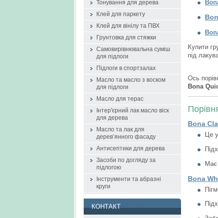
Bon
Тонування для дерева
Клей для паркету
Bon
Клей для вінілу та ПВХ
Bon
Грунтовка для стяжки
Купити гр
Самовирівнювальна суміш
під лакув
для підлоги
Підлоги в спортзалах
Ось порів
Масло та масло з воском
Bona Qui
для підлоги
Масло для терас
Порівн
Інтер'єрний лак масло віск
для дерева
Bona Cla
Масло та лак для
Це 
дерев’янного фасаду
Підх
Антисептики для дерева
Засоби по догляду за
Має 
підлогою
Bona Whi
Інструменти та абразні
круги
Піг
Підх
КОНТАКТ