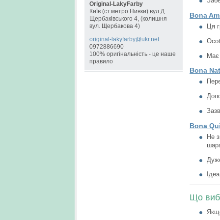
Забе
Original-LakyFarby
Київ (ст.метро Нивки) вул.Д
Bona Amb
Щербаківського 4, (колишня
Ця 
вул. Щербакова 4)
original
-lakyfar
by@ukr.n
et
Особ
0972886690
100% оригінальність - це наше
Має 
правило
Bona Nat
Пер
Допо
Зазв
Bona Qui
Не з
шара
Дуже
Ідеа
Що виб
Якщ