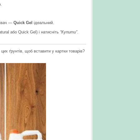
.
нювач —
Quick Gel
ідеальний.
tural або Quick Gel) і натисніть
“Купити”
.
цих ґрунтів, щоб вставити у картки товарів?