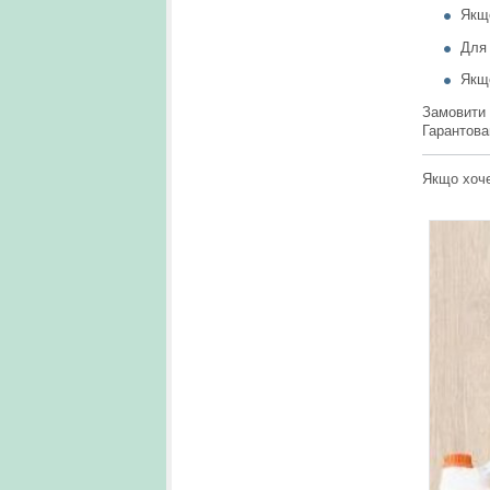
Якщо
Для
Якщо
Замовити
Гарантован
Якщо хоч