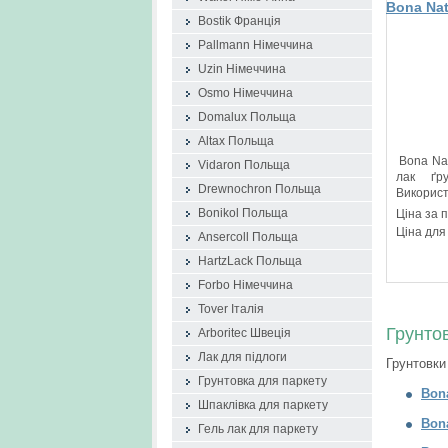
Bona Nat
Bostik Франція
грунтовк
Pallmann Німеччина
Uzin Німеччина
Osmo Німеччина
Domalux Польща
Altax Польща
Bona Nat
Vidaron Польща
лак ґру
Drewnochron Польща
Використ
Bonikol Польща
Ціна за 
Ціна для
Ansercoll Польща
HartzLack Польща
Forbo Німеччина
Tover Італія
Грунтов
Arboritec Швеція
Лак для підлоги
Грунтовки
Грунтовка для паркету
Bona
Шпаклівка для паркету
Bon
Гель лак для паркету