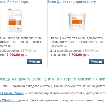
ural Primer водна
Bona Quick гель для паркету
а для підлоги
ural Primer однокомпонентний
Bona Quick грунтовка гель для паркету.
нтовки на водній основі.
Використовується в якості грунту для
овуючи...
нанесення...
прейскурантом:
8 370,00 грн.
Ціна за прейскурантом:
8 800,00 грн.
7 400,00 грн.
6 700,00 грн.
 Вас:
Ціна для Вас:
Купити
Купити
ка для паркету Bona купити в інтернет магазині Лаки
 Бона — важлива складова системи, яка забезпечує стабільне покриття:
 Classic Primer
— акрилатна однокомпонентна грунтовка, доступна у 
a White Primer
— відбілююча грунтовка для підлог з освітленим тоном,