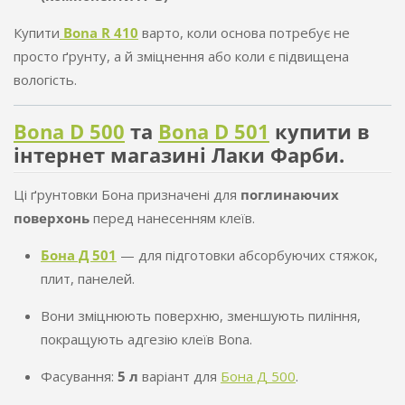
Купити
Bona R 410
варто, коли основа потребує не
просто ґрунту, а й зміцнення або коли є підвищена
вологість.
Bona D 500
та
Bona D 501
купити в
інтернет магазині Лаки Фарби.
Ці ґрунтовки Бона призначені для
поглинаючих
поверхонь
перед нанесенням клеїв.
Бона Д 501
— для підготовки абсорбуючих стяжок,
плит, панелей.
Вони зміцнюють поверхню, зменшують пиління,
покращують адгезію клеїв Bona.
Фасування:
5 л
варіант для
Бона Д 500
.