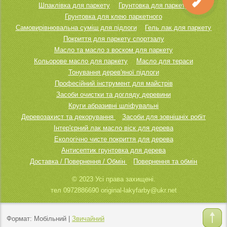
Шпаклівка для паркету
Грунтовка для паркету
Грунтовка для клею паркетного
Самовирівнювальна суміш для підлоги
Гель лак для паркету
Покриття для паркету спортзалу
Масло та масло з воском для паркету
Кольорове масло для паркету
Масло для тераси
Тонування дерев'яної підлоги
Професійний інструмент для майстрів
Засоби очистки та догляду деревини
Круги абразивні шліфувальні
Деревозахист та декорування
Засоби для зовнішніх робіт
Інтер'єрний лак масло віск для дерева
Екологічно чисте покриття для дерева
Антисептик грунтовка для дерева
Доставка / Повернення / Обмін
Повернення та обмін
© 2023 Усі права захищені.
тел 0972886690 original-lakyfarby@ukr.net
Формат:
Мобільний
|
Звичайний