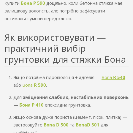
Купити
Бона Р 590
доцільно, коли бетонна стяжка має
залишкову вологість, але потрібно зафіксувати
оптимальні умови перед клеєю.
Як використовувати —
практичний вибір
грунтовки для стяжки Бона
Якщо потрібна гідроізоляція
+
адгезія —
Bona
R 540
або
Bona
R 590
.
Для
зміцнення слабких, нестабільних поверхонь
—
Бона Р 410
епоксидна грунтовка.
Якщо основа дуже пориста (цемент, пісок, плитка) —
застосовуйте
Bona D 500
та
Bona
D 501
для
стабілізації.