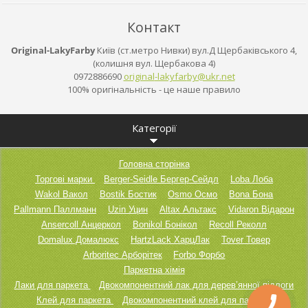
Контакт
Original-LakyFarby
Київ (ст.метро Нивки) вул.Д Щербаківського 4,
(колишня вул. Щербакова 4)
0972886690
original
-lakyfar
by@ukr.n
et
100% оригінальність - це наше правило
Категорії
Головна сторінка
Торгові марки
Berger-Seidle Бергер-Сейдл
Loba Лоба
Wakol Вакол
Bostik Бостик
Osmo Осмо
Bona Бона
Pallmann Паллманн
Uzin Уцин
Altax Альтакс
Vidaron Відарон
Ansercoll Анцеркол
Bonikol Бонікол
Recoll Реколл
Domalux Домалюкс
HartzLack ХарцЛак
Tover Товер
Arboritec Арборітек
Forbo Форбо
Паркетна хімія
Лаки для паркета
Двокомпонентний лак для дерев’янної підлоги
Клей для паркета
Двокомпонентний клей для паркету