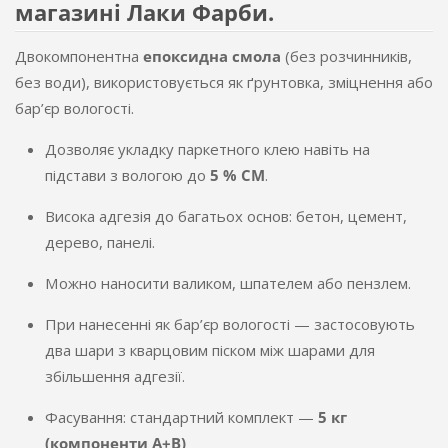
магазині Лаки Фарби.
Двокомпонентна
епоксидна смола
(без розчинників,
без води), використовується як ґрунтовка, зміцнення або
бар’єр вологості.
Дозволяє укладку паркетного клею навіть на
підстави з вологою до
5 % CM
.
Висока адгезія до багатьох основ: бетон, цемент,
дерево, панелі.
Можно наносити валиком, шпателем або пензлем.
При нанесенні як бар’єр вологості — застосовують
два шари з кварцовим піском між шарами для
збільшення адгезії.
Фасування: стандартний комплект —
5 кг
(компоненти A+B)