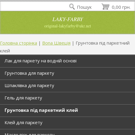
Пошук
0,00 грн.
LAKY-FARBY
original-lakyfarby@ukr.net
Головна сторінка
|
Bona Швеція
|
Грунтовка під паркетний
клей
Лак для паркету на водній основі
Грунтовка для паркету
Шпаклівка для паркету
Гель для паркету
Грунтовка під паркетний клей
Клей для паркету
Масло віск для паркету