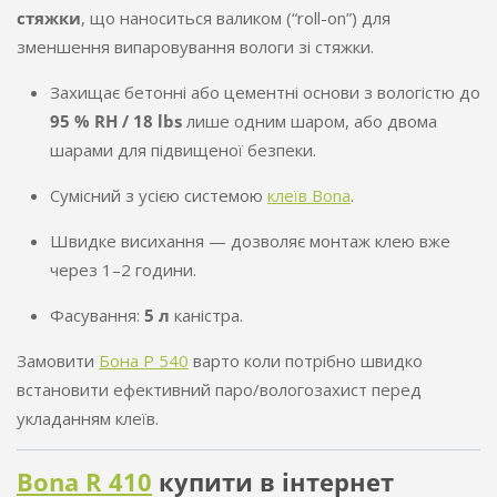
стяжки
, що наноситься валиком (“roll-on”) для
зменшення випаровування вологи зі стяжки.
Захищає бетонні або цементні основи з вологістю до
95 % RH / 18 lbs
лише одним шаром, або двома
шарами для підвищеної безпеки.
Сумісний з усією системою
клеїв Bona
.
Швидке висихання — дозволяє монтаж клею вже
через 1–2 години.
Фасування:
5 л
каністра.
Замовити
Бона Р 540
варто коли потрібно швидко
встановити ефективний паро/вологозахист перед
укладанням клеїв.
Bona R 410
купити в інтернет