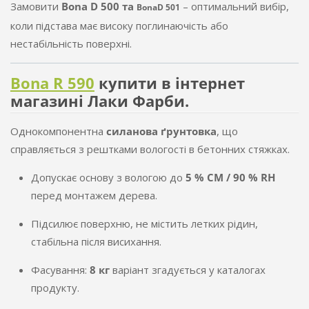
Замовити
Bona D 500 та
– оптимальний вибір,
Bona
D 501
коли підстава має високу поглинаючість або
нестабільність поверхні.
Bona R 590
купити в інтернет
магазині Лаки Фарби.
Однокомпонентна
силанова ґрунтовка
, що
справляється з рештками вологості в бетонних стяжках.
Допускає основу з вологою до
5 % CM / 90 % RH
перед монтажем дерева.
Підсилює поверхню, не містить летких рідин,
стабільна після висихання.
Фасування:
8 кг
варіант згадується у каталогах
продукту.