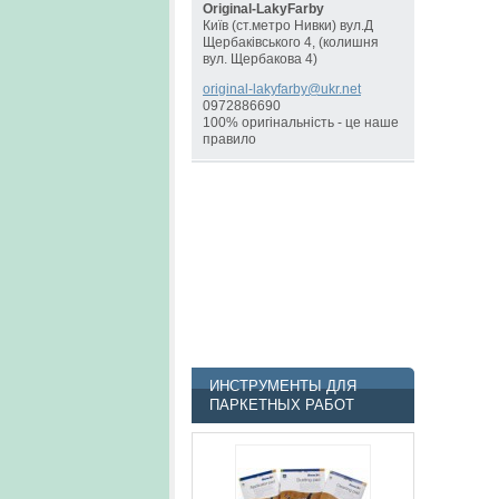
Original-LakyFarby
Київ (ст.метро Нивки) вул.Д
Щербаківського 4, (колишня
вул. Щербакова 4)
original
-lakyfar
by@ukr.n
et
0972886690
100% оригінальність - це наше
правило
ИНСТРУМЕНТЫ ДЛЯ
ПАРКЕТНЫХ РАБОТ