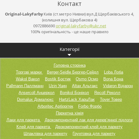
Контакт
Original-LakyFarby
Київ (ст.метро Нивки) вул.Д Щербаківського 4,
(колишня вул. Щербакова 4)
0972886690
original
-lakyfar
by@ukr.n
et
100% оригінальність - це наше правило
Категорії
Головна сторінка
Торгові марки
Berger-Seidle Бергер-Сейдл
Loba Лоба
Wakol Вакол
Bostik Бостик
Osmo Осмо
Bona Бона
Pallmann Паллманн
Uzin Уцин
Altax Альтакс
Vidaron Відарон
Ansercoll Анцеркол
Bonikol Бонікол
Recoll Реколл
Domalux Домалюкс
HartzLack ХарцЛак
Tover Товер
Arboritec Арборітек
Forbo Форбо
Паркетна хімія
Лаки для паркета
Двокомпонентний лак для дерев’янної підлоги
Клей для паркета
Двокомпонентний клей для паркету
Шпаклівка для паркету
Грунтовка для паркету