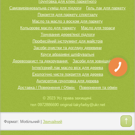
Грунтовка для клею паркетного
Самовирівнювальна суміш для підлоги
Гель лак для паркету
Покриття для паркету спортзалу
Масло та масло з воском для паркету
Кольорове масло для паркету
Масло для тераси
Тонування дерев'яної підлоги
Професійний інструмент для майстрів
Засоби очистки та догляду деревини
Круги абразивні шліфувальні
Деревозахист та декорування
Засоби для зовнішніх робіт
Інтер'єрний лак масло віск для дерева
КНОПКА
ЗВ'ЯЗКУ
Екологічно чисте покриття для дерева
Антисептик грунтовка для дерева
Доставка / Повернення / Обмін
Повернення та обмін
© 2023 Усі права захищені.
тел 0972886690 original-lakyfarby@ukr.net
Формат:
Мобільний
|
Звичайний