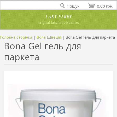
Пошук
0,00 грн.
LAKY-FARBY
original-lakyfarby@ukr.net
Головна сторінка
|
Bona Швеція
|
Bona Gel гель для паркета
Bona Gel гель для
паркета