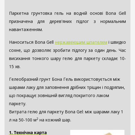
Паркетна грунтовка гель на водній основі Bona Gell
призначена для дерев'яних підлог з нормальним
навантаженням.
Наноситься Bona Gell
нержавеющим шпателем
і
швидко
сохне, що дозволяє зробити підлогу за один день. Час
висихання тонкого шару гелю для паркету складає 10-
15 хв.
Гелеобразний грунт Бона Гель використовується між
шарами лаку для заповнення дрібних тріщин і подряпин,
що покращує зовнішній вигляд покритого лаком
паркету.
Витрата гелю для паркету Bona Gel: між шарами лаку 1
2
.
л на 50-100 м
на кожний шар
1. Технічна карта