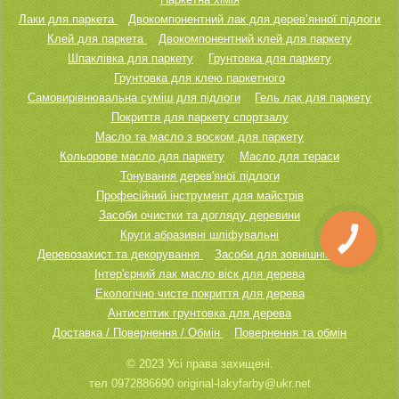
Лаки для паркета
Двокомпонентний лак для дерев’янної підлоги
Клей для паркета
Двокомпонентний клей для паркету
Шпаклівка для паркету
Грунтовка для паркету
Грунтовка для клею паркетного
Самовирівнювальна суміш для підлоги
Гель лак для паркету
Покриття для паркету спортзалу
Масло та масло з воском для паркету
Кольорове масло для паркету
Масло для тераси
Тонування дерев'яної підлоги
Професійний інструмент для майстрів
Засоби очистки та догляду деревини
Круги абразивні шліфувальні
КНОПКА
ЗВ'ЯЗКУ
Деревозахист та декорування
Засоби для зовнішніх робіт
Інтер'єрний лак масло віск для дерева
Екологічно чисте покриття для дерева
Антисептик грунтовка для дерева
Доставка / Повернення / Обмін
Повернення та обмін
© 2023 Усі права захищені.
тел 0972886690 original-lakyfarby@ukr.net