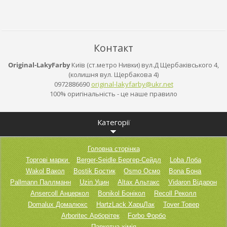
Контакт
Original-LakyFarby
Київ (ст.метро Нивки) вул.Д Щербаківського 4,
(колишня вул. Щербакова 4)
0972886690
original
-lakyfar
by@ukr.n
et
100% оригінальність - це наше правило
Категорії
Головна сторінка
Торгові марки
Berger-Seidle Бергер-Сейдл
Loba Лоба
Wakol Вакол
Bostik Бостик
Osmo Осмо
Bona Бона
Pallmann Паллманн
Uzin Уцин
Altax Альтакс
Vidaron Відарон
Ansercoll Анцеркол
Bonikol Бонікол
Recoll Реколл
Domalux Домалюкс
HartzLack ХарцЛак
Tover Товер
Arboritec Арборітек
Forbo Форбо
Паркетна хімія