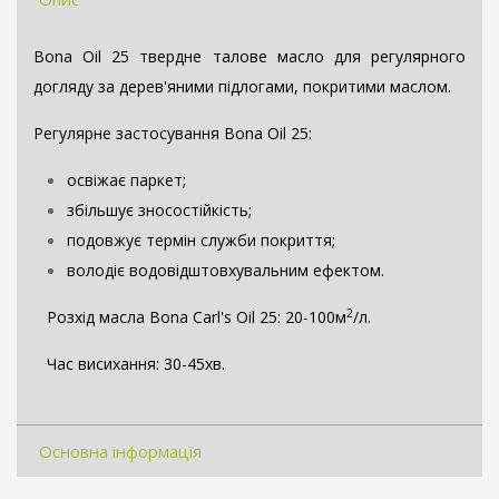
Bona Oil 25 твердне
талове
масло для регулярного
догляду за дерев'яними підлогами, покритими маслом.
Регулярне застосування Bona Oil 25:
освіжає паркет;
збільшує зносостійкість;
подовжує термін служби покриття;
володіє водовідштовхувальним ефектом.
2
Розхід масла
Bona Carl's Oil 25: 20-100м
/л.
Час висихання: 30-45хв.
Основна інформація