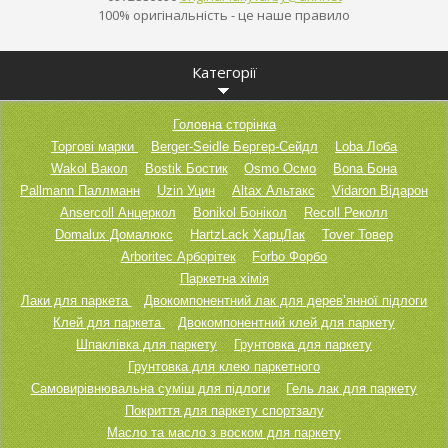
100% оригінальність - це наше правило
Категорії
Головна сторінка
Торгові марки
Berger-Seidle Бергер-Сейдл
Loba Лоба
Wakol Вакол
Bostik Бостик
Osmo Осмо
Bona Бона
Pallmann Паллманн
Uzin Уцин
Altax Альтакс
Vidaron Відарон
Ansercoll Анцеркол
Bonikol Бонікол
Recoll Реколл
Domalux Домалюкс
HartzLack ХарцЛак
Tover Товер
Arboritec Арборітек
Forbo Форбо
Паркетна хімія
Лаки для паркета
Двокомпонентний лак для дерев’янної підлоги
Клей для паркета
Двокомпонентний клей для паркету
Шпаклівка для паркету
Грунтовка для паркету
Грунтовка для клею паркетного
Самовирівнювальна суміш для підлоги
Гель лак для паркету
Покриття для паркету спортзалу
Масло та масло з воском для паркету