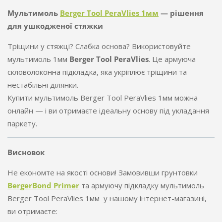
Мультимоль
Berger Tool PeraVlies 1мм
— рішення
для ушкодженої стяжки
Тріщини у стяжці? Слабка основа? Використовуйте
мультимоль 1мм
Berger Tool PeraVlies
. Це армуюча
скловолоконна підкладка, яка укріплює тріщини та
нестабільні ділянки.
Купити мультимоль Berger Tool PeraVlies 1мм можна
онлайн — і ви отримаєте ідеальну основу під укладання
паркету.
Висновок
Не економте на якості основи! Замовивши грунтовки
BergerBond Primer
та армуючу підкладку мультимоль
Berger Tool PeraVlies 1мм у нашому інтернет-магазині,
ви отримаєте: