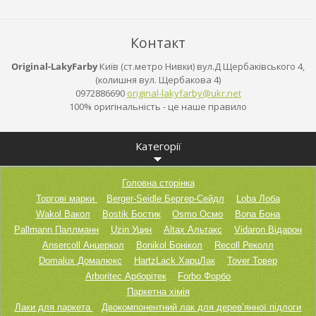
Контакт
Original-LakyFarby
Київ (ст.метро Нивки) вул.Д Щербаківського 4,
(колишня вул. Щербакова 4)
0972886690
original
-lakyfar
by@ukr.n
et
100% оригінальність - це наше правило
Категорії
Головна сторінка
Торгові марки
Berger-Seidle Бергер-Сейдл
Loba Лоба
Wakol Вакол
Bostik Бостик
Osmo Осмо
Bona Бона
Pallmann Паллманн
Uzin Уцин
Altax Альтакс
Vidaron Відарон
Ansercoll Анцеркол
Bonikol Бонікол
Recoll Реколл
Domalux Домалюкс
HartzLack ХарцЛак
Tover Товер
Arboritec Арборітек
Forbo Форбо
Паркетна хімія
Лаки для паркета
Двокомпонентний лак для дерев’янної підлоги