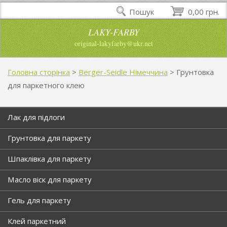
Пошук
0,00 грн.
LAKY-FARBY
original-lakyfarby@ukr.net
Головна сторінка
>
Berger-Seidle Німеччина
>
Грунтовка
для паркетного клею
Лак для підлоги
Грунтовка для паркету
Шпаклівка для паркету
Масло віск для паркету
Гель для паркету
Клей паркетний