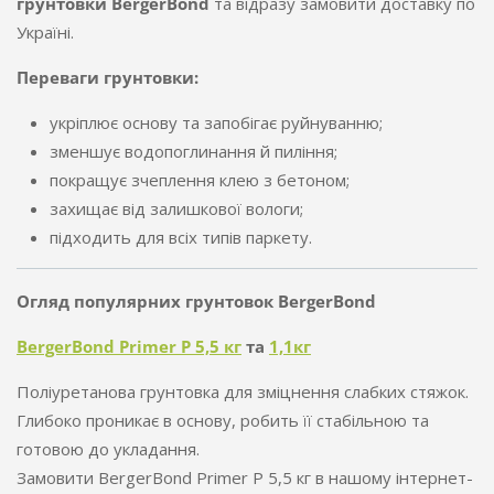
грунтовки BergerBond
та відразу замовити доставку по
Україні.
Переваги грунтовки:
укріплює основу та запобігає руйнуванню;
зменшує водопоглинання й пиління;
покращує зчеплення клею з бетоном;
захищає від залишкової вологи;
підходить для всіх типів паркету.
Огляд популярних грунтовок BergerBond
BergerBond Primer P 5,5 кг
та
1,1кг
Поліуретанова грунтовка для зміцнення слабких стяжок.
Глибоко проникає в основу, робить її стабільною та
готовою до укладання.
Замовити BergerBond Primer P 5,5 кг в нашому інтернет-