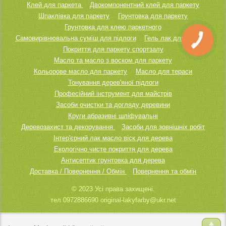
Клей для паркета
Двокомпонентний клей для паркету
Шпаклівка для паркету
Грунтовка для паркету
Грунтовка для клею паркетного
Самовирівнювальна суміш для підлоги
Гель лак для паркету
Покриття для паркету спортзалу
Масло та масло з воском для паркету
Кольорове масло для паркету
Масло для тераси
Тонування дерев'яної підлоги
Професійний інструмент для майстрів
Засоби очистки та догляду деревини
Круги абразивні шліфувальні
Деревозахист та декорування
Засоби для зовнішніх робіт
Інтер'єрний лак масло віск для дерева
Екологічно чисте покриття для дерева
Антисептик грунтовка для дерева
Доставка / Повернення / Обмін
Повернення та обмін
© 2023 Усі права захищені.
тел 0972886690 original-lakyfarby@ukr.net