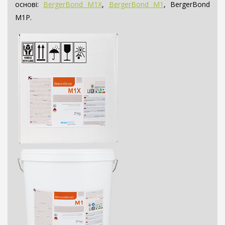
основі:
BergerBond M1X
,
BergerBond M1
, BergerBond
M1P.