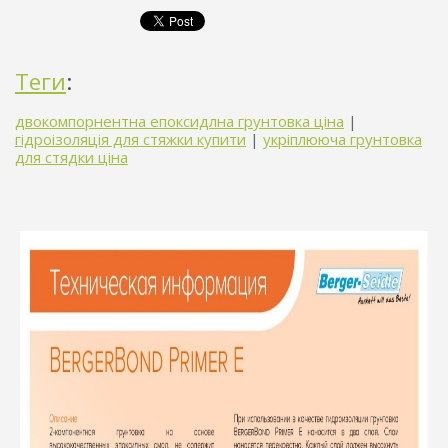
Теги
:
двокомпорнентна епоксидлна грунтовка ціна
|
гідроізоляція для стяжки купити
|
укріплююча грунтовка
для стядки ціна