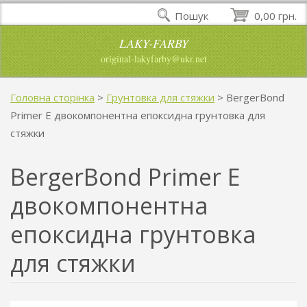
Пошук
0,00 грн.
LAKY-FARBY
original-lakyfarby@ukr.net
Головна сторінка
>
Грунтовка для стяжки
>
BergerBond
Primer E двокомпонентна епоксидна грунтовка для
стяжки
BergerBond Primer E
двокомпонентна
епоксидна грунтовка
для стяжки