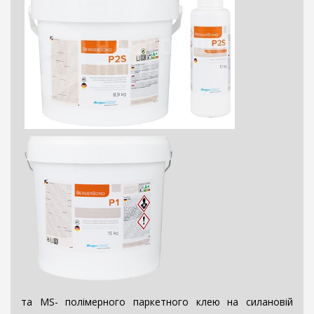
та MS- полімерного паркетного клею на силановій