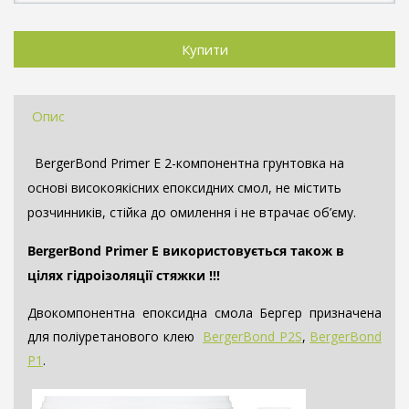
Опис
BergerBond Primer E 2-компонентна грунтовка на
основі високоякісних епоксидних смол, не містить
розчинників, стійка до омилення і не втрачає об’єму.
BergerBond Primer E використовується також в
цілях гідроізоляції стяжки !!!
Двокомпонентна епоксидна смола Бергер призначена
для поліуретанового клею
BergerBond P2S
,
BergerBond
P1
.