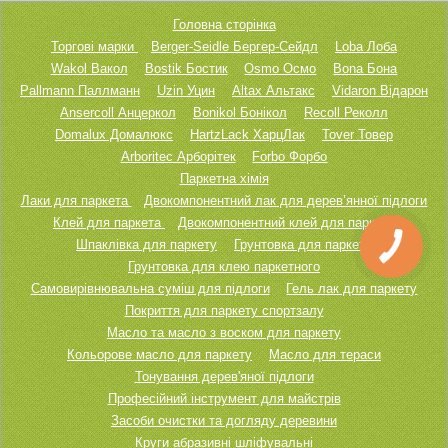
Головна сторінка
Торгові марки
Berger-Seidle Бергер-Сейдл
Loba Лоба
Wakol Вакол
Bostik Бостик
Osmo Осмо
Bona Бона
Pallmann Паллманн
Uzin Уцин
Altax Альтакс
Vidaron Відарон
Ansercoll Анцеркол
Bonikol Бонікол
Recoll Реколл
Domalux Домалюкс
HartzLack ХарцЛак
Tover Товер
Arboritec Арборітек
Forbo Форбо
Паркетна хімія
Лаки для паркета
Двокомпонентний лак для дерев’янної підлоги
Клей для паркета
Двокомпонентний клей для паркету
Шпаклівка для паркету
Грунтовка для паркету
Грунтовка для клею паркетного
Самовирівнювальна суміш для підлоги
Гель лак для паркету
Покриття для паркету спортзалу
Масло та масло з воском для паркету
Кольорове масло для паркету
Масло для тераси
Тонування дерев'яної підлоги
Професійний інструмент для майстрів
Засоби очистки та догляду деревини
Круги абразивні шліфувальні