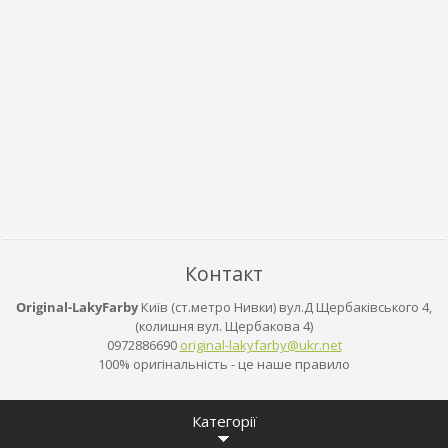
Контакт
Original-LakyFarby
Київ (ст.метро Нивки) вул.Д Щербаківського 4,
(колишня вул. Щербакова 4)
0972886690
original
-lakyfar
by@ukr.n
et
100% оригінальність - це наше правило
Категорії