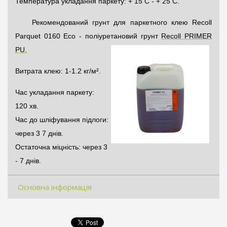
Температура укладання паркету: + 15 С - + 25 С.
Рекомендований
грунт
для паркетного клею Recoll
Parquet 0160 Eco - поліуретановий
грунт
Recoll P
RIMER
PU.
Витрата клею: 1-1.2 кг/м².
Час укладання паркету:
120 хв.
Час до шліфування підлоги:
через 3 7 днів.
Остаточна міцність: через 3
- 7 днів.
Основна інформація