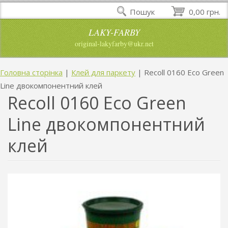
Пошук
0,00 грн.
LAKY-FARBY
original-lakyfarby@ukr.net
Головна сторінка
|
Клей для паркету
|
Recoll 0160 Eco Green
Line двокомпонентний клей
Recoll 0160 Eco Green
Line двокомпонентний
клей