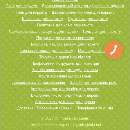
Лаки для паркета
Двокомпонентний лак для дерев’янної підлоги
Клей для паркета
Двокомпонентний клей для паркету
Шпаклівка для паркету
Грунтовка для паркету
Грунтовка для клею паркетного
Самовирівнювальна суміш для підлоги
Гель лак для паркету
Покриття для паркету спортзалу
Масло та масло з воском для паркету
Кольорове масло для паркету
Масло для тераси
Тонування дерев'яної підлоги
Професійний інструмент для майстрів
Засоби очистки та догляду деревини
Круги абразивні шліфувальні
Деревозахист та декорування
Засоби для зовнішніх робіт
Інтер'єрний лак масло віск для дерева
Екологічно чисте покриття для дерева
Антисептик грунтовка для дерева
Доставка / Повернення / Обмін
Повернення та обмін
© 2023 Усі права захищені.
тел 0972886690 original-lakyfarby@ukr.net