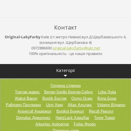
Контакт
Original-LakyFarby
Київ (ст.метро Нивки) вул.Д Щербаківського 4,
(колишня вул. Щербакова 4)
0972886690
original
-lakyfar
by@ukr.n
et
100% оригінальність - це наше правило
Категорії
Головна сторінка
Торгові марки
Berger-Seidle Бергер-Сейдл
Loba Лоба
Wakol Вакол
Bostik Бостик
Osmo Осмо
Bona Бона
Pallmann Паллманн
Uzin Уцин
Altax Альтакс
Vidaron Відарон
Ansercoll Анцеркол
Bonikol Бонікол
Recoll Реколл
Domalux Домалюкс
HartzLack ХарцЛак
Tover Товер
Arboritec Арборітек
Forbo Форбо
Паркетна хімія