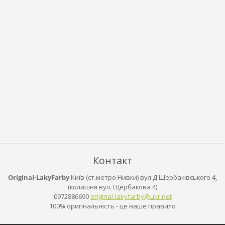
Контакт
Original-LakyFarby
Київ (ст.метро Нивки) вул.Д Щербаківського 4,
(колишня вул. Щербакова 4)
0972886690
original
-lakyfar
by@ukr.n
et
100% оригінальність - це наше правило