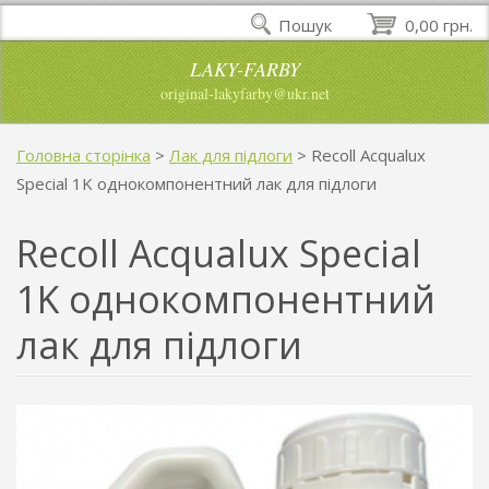
Пошук
0,00 грн.
LAKY-FARBY
original-lakyfarby@ukr.net
Головна сторінка
>
Лак для підлоги
>
Recoll Acqualux
Special 1K однокомпонентний лак для підлоги
Recoll Acqualux Special
1K однокомпонентний
лак для підлоги