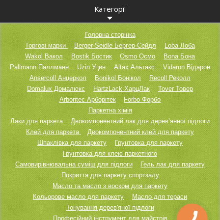
Категорії
Головна сторінка
Торгові марки
Berger-Seidle Бергер-Сейдл
Loba Лоба
Wakol Вакол
Bostik Бостик
Osmo Осмо
Bona Бона
Pallmann Паллманн
Uzin Уцин
Altax Альтакс
Vidaron Відарон
Ansercoll Анцеркол
Bonikol Бонікол
Recoll Реколл
Domalux Домалюкс
HartzLack ХарцЛак
Tover Товер
Arboritec Арборітек
Forbo Форбо
Паркетна хімія
Лаки для паркета
Двокомпонентний лак для дерев’янної підлоги
Клей для паркета
Двокомпонентний клей для паркету
Шпаклівка для паркету
Грунтовка для паркету
Грунтовка для клею паркетного
Самовирівнювальна суміш для підлоги
Гель лак для паркету
Покриття для паркету спортзалу
Масло та масло з воском для паркету
Кольорове масло для паркету
Масло для тераси
Тонування дерев'яної підлоги
Професійний інструмент для майстрів