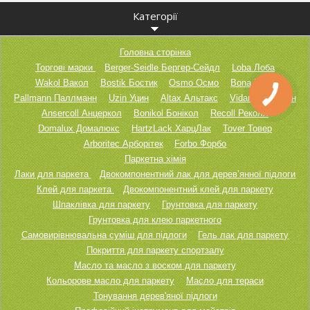
Категорії
Головна сторінка
Торгові марки
Berger-Seidle Бергер-Сейдл
Loba Лоба
Wakol Вакол
Bostik Бостик
Osmo Осмо
Bona Бона
Pallmann Паллманн
Uzin Уцин
Altax Альтакс
Vidaron Відарон
Ansercoll Анцеркол
Bonikol Бонікол
Recoll Реколл
Domalux Домалюкс
HartzLack ХарцЛак
Tover Товер
Arboritec Арборітек
Forbo Форбо
Паркетна хімія
Лаки для паркета
Двокомпонентний лак для дерев’янної підлоги
Клей для паркета
Двокомпонентний клей для паркету
Шпаклівка для паркету
Грунтовка для паркету
Грунтовка для клею паркетного
Самовирівнювальна суміш для підлоги
Гель лак для паркету
Покриття для паркету спортзалу
Масло та масло з воском для паркету
Кольорове масло для паркету
Масло для тераси
Тонування дерев'яної підлоги