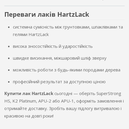
Переваги лаків HartzLack
системна сумісність між грунтовками, шпаклівками та
гелями HartzLack
висока зносостійкість й ударостійкість
швидке висихання, міжшаровий шліф зверху
можливість роботи з будь-якими породами дерева
професійний результат за доступною ціною
Купити лак HartzLack
сьогодні — оберіть SuperStrong
HS, K2 Platinum, APU-2 або APU-1, оформіть замовлення і
отримайте доставку. Зробіть вашу підлогу витривалою і
красивою на довгі роки!