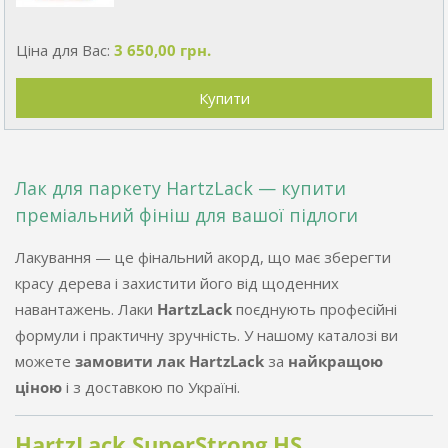
Ціна для Вас:
3 650,00 грн.
Лак для паркету HartzLack — купити
преміальний фініш для вашої підлоги
Лакування — це фінальний акорд, що має зберегти
красу дерева і захистити його від щоденних
навантажень. Лаки
HartzLack
поєднують професійні
формули і практичну зручність. У нашому каталозі ви
можете
замовити лак HartzLack
за
найкращою
ціною
і з доставкою по Україні.
HartzLack SuperStrong HS