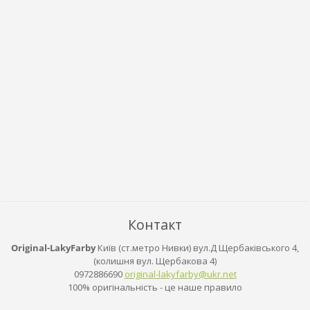
Контакт
Original-LakyFarby
Київ (ст.метро Нивки) вул.Д Щербаківського 4,
(колишня вул. Щербакова 4)
0972886690
original
-lakyfar
by@ukr.n
et
100% оригінальність - це наше правило