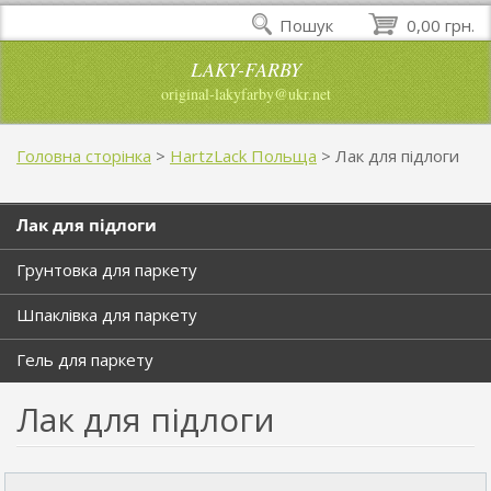
Пошук
0,00 грн.
LAKY-FARBY
original-lakyfarby@ukr.net
Головна сторінка
>
HartzLack Польща
>
Лак для підлоги
Лак для підлоги
Грунтовка для паркету
Шпаклівка для паркету
Гель для паркету
Лак для підлоги