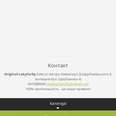
Контакт
Original-LakyFarby
Київ (ст.метро Нивки) вул.Д Щербаківського 4,
(колишня вул. Щербакова 4)
0972886690
original
-lakyfar
by@ukr.n
et
100% оригінальність - це наше правило
Категорії