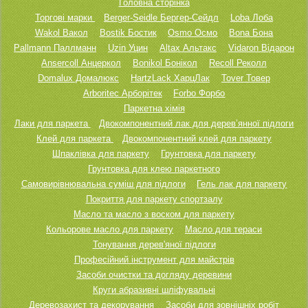
Головна сторінка
Торгові марки
Berger-Seidle Бергер-Сейдл
Loba Лоба
Wakol Вакол
Bostik Бостик
Osmo Осмо
Bona Бона
Pallmann Паллманн
Uzin Уцин
Altax Альтакс
Vidaron Відарон
Ansercoll Анцеркол
Bonikol Бонікол
Recoll Реколл
Domalux Домалюкс
HartzLack ХарцЛак
Tover Товер
Arboritec Арборітек
Forbo Форбо
Паркетна хімія
Лаки для паркета
Двокомпонентний лак для дерев’янної підлоги
Клей для паркета
Двокомпонентний клей для паркету
Шпаклівка для паркету
Грунтовка для паркету
Грунтовка для клею паркетного
Самовирівнювальна суміш для підлоги
Гель лак для паркету
Покриття для паркету спортзалу
Масло та масло з воском для паркету
Кольорове масло для паркету
Масло для тераси
Тонування дерев'яної підлоги
Професійний інструмент для майстрів
Засоби очистки та догляду деревини
Круги абразивні шліфувальні
Деревозахист та декорування
Засоби для зовнішніх робіт