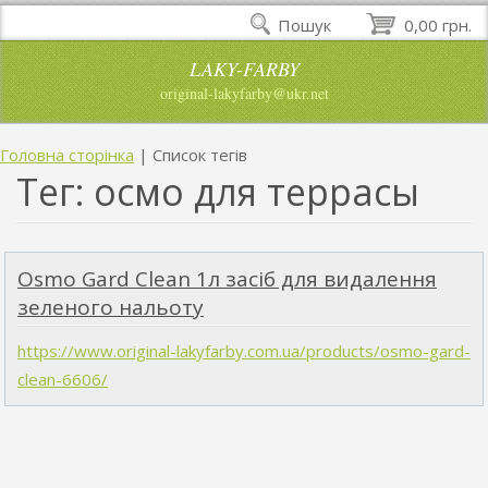
Пошук
0,00 грн.
LAKY-FARBY
original-lakyfarby@ukr.net
Головна сторінка
|
Список тегів
Тег: осмо для террасы
Osmo Gard Clean 1л засіб для видалення
зеленого нальоту
https://www.original-lakyfarby.com.ua/products/osmo-gard-
clean-6606/