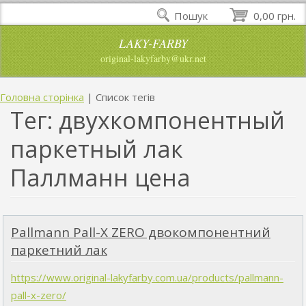
Пошук
0,00 грн.
LAKY-FARBY
original-lakyfarby@ukr.net
Головна сторінка
|
Список тегів
Тег: двухкомпонентный
паркетный лак
Паллманн цена
Pallmann Pall-X ZERO двокомпонентний
паркетний лак
https://www.original-lakyfarby.com.ua/products/pallmann-
pall-x-zero/