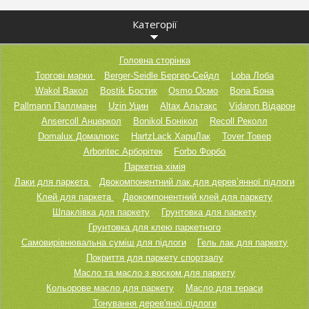
Категорії
Головна сторінка
Торгові марки
Berger-Seidle Бергер-Сейдл
Loba Лоба
Wakol Вакол
Bostik Бостик
Osmo Осмо
Bona Бона
Pallmann Паллманн
Uzin Уцин
Altax Альтакс
Vidaron Відарон
Ansercoll Анцеркол
Bonikol Бонікол
Recoll Реколл
Domalux Домалюкс
HartzLack ХарцЛак
Tover Товер
Arboritec Арборітек
Forbo Форбо
Паркетна хімія
Лаки для паркета
Двокомпонентний лак для дерев’янної підлоги
Клей для паркета
Двокомпонентний клей для паркету
Шпаклівка для паркету
Грунтовка для паркету
Грунтовка для клею паркетного
Самовирівнювальна суміш для підлоги
Гель лак для паркету
Покриття для паркету спортзалу
Масло та масло з воском для паркету
Кольорове масло для паркету
Масло для тераси
Тонування дерев'яної підлоги