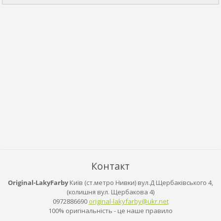
Контакт
Original-LakyFarby
Київ (ст.метро Нивки) вул.Д Щербаківського 4,
(колишня вул. Щербакова 4)
0972886690
original
-lakyfar
by@ukr.n
et
100% оригінальність - це наше правило