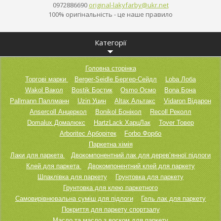
0972886690
original
-lakyfar
by@ukr.n
et
100% оригінальність - це наше правило
Категорії
Головна сторінка
Торгові марки
Berger-Seidle Бергер-Сейдл
Loba Лоба
Wakol Вакол
Bostik Бостик
Osmo Осмо
Bona Бона
Pallmann Паллманн
Uzin Уцин
Altax Альтакс
Vidaron Відарон
Ansercoll Анцеркол
Bonikol Бонікол
Recoll Реколл
Domalux Домалюкс
HartzLack ХарцЛак
Tover Товер
Arboritec Арборітек
Forbo Форбо
Паркетна хімія
Лаки для паркета
Двокомпонентний лак для дерев’янної підлоги
Клей для паркета
Двокомпонентний клей для паркету
Шпаклівка для паркету
Грунтовка для паркету
Грунтовка для клею паркетного
Самовирівнювальна суміш для підлоги
Гель лак для паркету
Покриття для паркету спортзалу
Масло та масло з воском для паркету