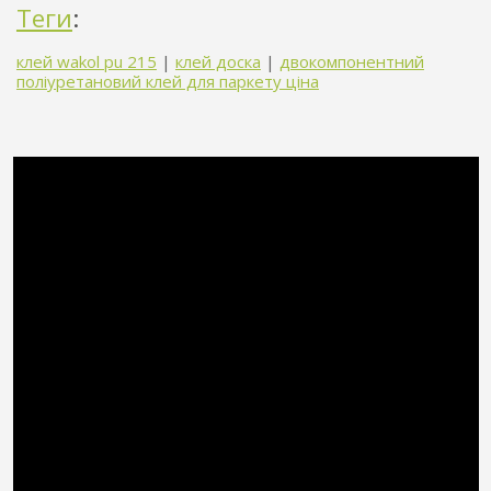
Теги
:
клей wakol pu 215
|
клей доска
|
двокомпонентний
поліуретановий клей для паркету ціна