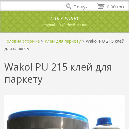
Пошук
0,00 грн.
LAKY-FARBY
original-lakyfarby@ukr.net
Головна сторінка
>
Клей для паркету
>
Wakol PU 215 клей
для паркету
Wakol PU 215 клей для
паркету