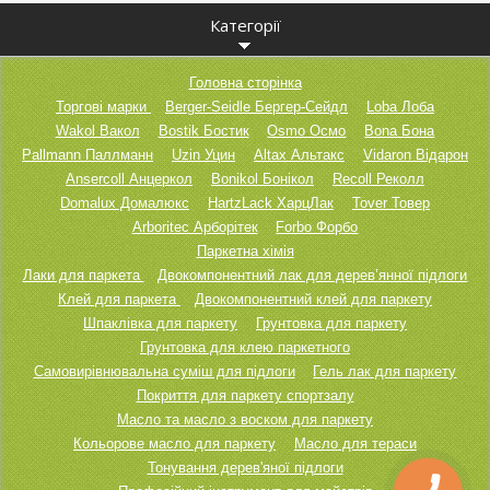
Категорії
Головна сторінка
Торгові марки
Berger-Seidle Бергер-Сейдл
Loba Лоба
Wakol Вакол
Bostik Бостик
Osmo Осмо
Bona Бона
Pallmann Паллманн
Uzin Уцин
Altax Альтакс
Vidaron Відарон
Ansercoll Анцеркол
Bonikol Бонікол
Recoll Реколл
Domalux Домалюкс
HartzLack ХарцЛак
Tover Товер
Arboritec Арборітек
Forbo Форбо
Паркетна хімія
Лаки для паркета
Двокомпонентний лак для дерев’янної підлоги
Клей для паркета
Двокомпонентний клей для паркету
Шпаклівка для паркету
Грунтовка для паркету
Грунтовка для клею паркетного
Самовирівнювальна суміш для підлоги
Гель лак для паркету
Покриття для паркету спортзалу
Масло та масло з воском для паркету
Кольорове масло для паркету
Масло для тераси
Тонування дерев'яної підлоги