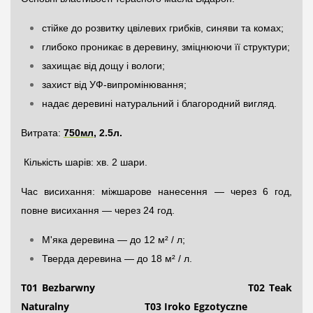
стійке до розвитку цвілевих грибків, синяви та комах;
глибоко проникає в деревину, зміцнюючи її структури;
захищає від дощу і вологи;
захист від УФ-випромінювання;
надає деревині натуральний і благородний вигляд.
Витрата:
750мл
, 2.5л
.
Кількість шарів: хв. 2 шари.
Час висихання: міжшарове нанесення — через 6 год,
повне висихання — через 24 год.
М'яка деревина — до 12 м² / л;
Тверда деревина — до 18 м² / л.
T01 Bezbarwny T02 Teak
Naturalny T03 Iroko Egzotyczne