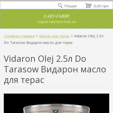
Пошук
0,00 грн.
LAKY-FARBY
original-lakyfarby@ukr.net
Головна сторінка
>
Масло для терас
>
Vidaron Olej 2.5л
Do Tarasow Видарон масло для терас
Vidaron Olej 2.5л Do
Tarasow Видарон масло
для терас