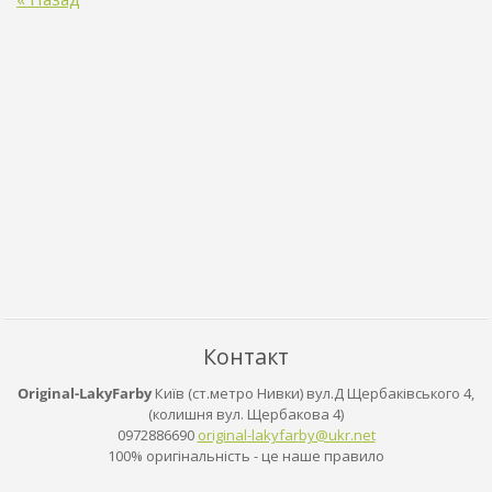
Контакт
Original-LakyFarby
Київ (ст.метро Нивки) вул.Д Щербаківського 4,
(колишня вул. Щербакова 4)
0972886690
original
-lakyfar
by@ukr.n
et
100% оригінальність - це наше правило