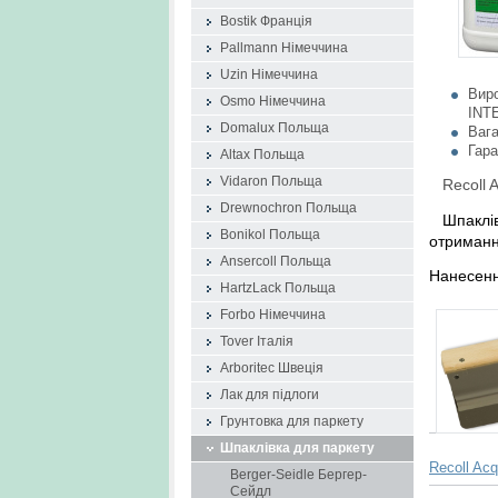
Bostik Франція
Pallmann Німеччина
Uzin Німеччина
Вир
Osmo Німеччина
INTE
Domalux Польща
Вага
Гара
Altax Польща
Vidaron Польща
Recoll 
Drewnochron Польща
Шпаклі
Bonikol Польща
отриманн
Ansercoll Польща
Нанесенн
HartzLack Польща
Forbo Німеччина
Tover Італія
Arboritec Швеція
Лак для підлоги
Грунтовка для паркету
Шпаклівка для паркету
Recoll Acq
Berger-Seidle Бергер-
Сейдл