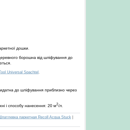
аркетної дошки.
деревного борошна від шліфування до
ються.
Tool Universal Spachtel
.
придатна до шліфування приблизно через
2
хні і способу нанесення: 20 м
/л.
Шпатлевка паркетная Recoll Acqua Stuck
|