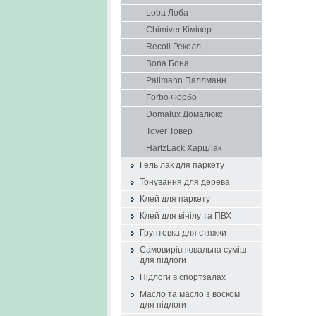
Loba Лоба
Chimiver Кімівер
Recoll Реколл
Bona Бона
Pallmann Паллманн
Forbo Форбо
Domalux Домалюкс
Tover Товер
HartzLack ХарцЛак
Гель лак для паркету
Тонування для дерева
Клей для паркету
Клей для вінілу та ПВХ
Грунтовка для стяжки
Самовирівнювальна суміш
для підлоги
Підлоги в спортзалах
Масло та масло з воском
для підлоги