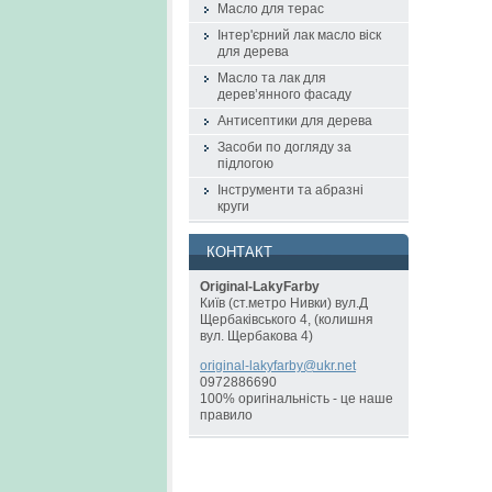
Масло для терас
Інтер'єрний лак масло віск
для дерева
Масло та лак для
дерев’янного фасаду
Антисептики для дерева
Засоби по догляду за
підлогою
Інструменти та абразні
круги
КОНТАКТ
Original-LakyFarby
Київ (ст.метро Нивки) вул.Д
Щербаківського 4, (колишня
вул. Щербакова 4)
original
-lakyfar
by@ukr.n
et
0972886690
100% оригінальність - це наше
правило