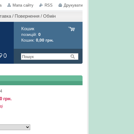
а
Мапа сайту
RSS
Друкувати
тавка / Повернення / Обмін
Кошик
позицій:
0
Кошик:
0,00 грн.
4
0 грн.
ді