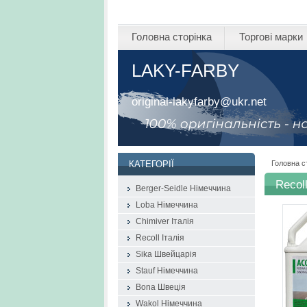
Головна сторінка
Торгові марки
LAKY-FARBY
original-lakyfarby@ukr.net
Головна с
КАТЕГОРІЇ
Recol
Berger-Seidle Німеччина
Loba Німеччина
Chimiver Італія
Recoll Італія
Sika Швейцарія
Stauf Німеччина
Bona Швеція
Wakol Німеччина