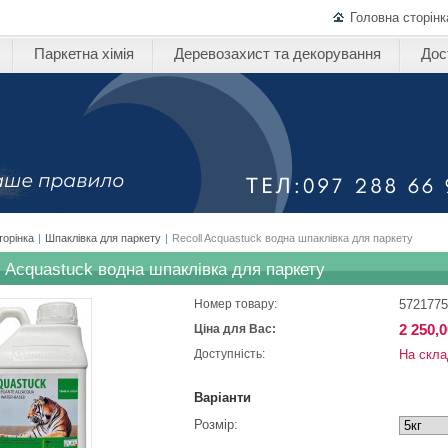
Головна сторінк
Паркетна хімія
Деревозахист та декорування
Дос
торінка
|
Шпаклівка для паркету
|
Recoll Acquastuck водна шпаклівка для паркету
l Acquastuck водна шпаклівка для паркету
5721775
Номер товару:
2 250,0
Ціна для Вас:
На скла
Доступність:
Варіанти
Розмір: