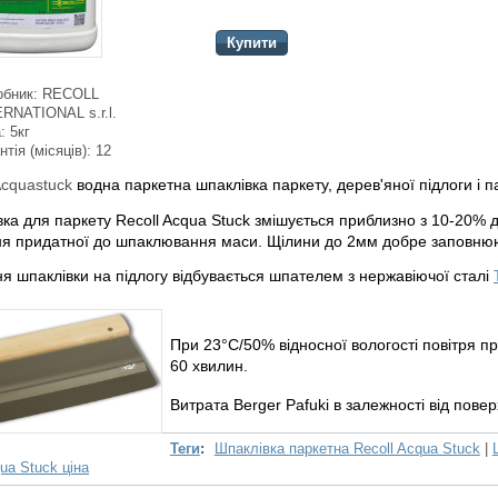
Купити
обник:
RECOLL
RNATIONAL s.r.l.
:
5кг
нтія (місяців):
12
Acquastuck
водна паркетна шпаклівка паркету, дерев'яної підлоги і п
вка для паркету
Recoll Acqua Stuck
змішується приблизно з 10-20% 
я придатної до шпаклювання маси. Щілини до 2мм добре заповню
я шпаклівки на підлогу відбувається шпателем з нержавіючої сталі
При 23°C/50% відносної вологості повітря 
60 хвилин.
Витрата Berger Pafuki в залежності від повер
Теги
:
Шпаклівка паркетна Recoll Acqua Stuck
|
ua Stuck ціна