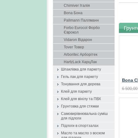
Chimiver Італія
Bona Бона
Pallmann Паллманн
Грунт
Forbo Eurocol Форбо
Єврокол
Vidaron Відарон
Tover Товер
Arboritec Арборітек
HartzLack ХарцЛак
Шпаклівка для паркету
Гель лак для паркету
Bona Cl
Тонування для дерева
грунто
6 500,00
Клей для паркету
Клей для вінілу та ПВХ
Грунтовка для стяжки
Самовирівнювальна суміш
для підлоги
Підлоги в спортзалах
Масло та масло з воском
для підлоги