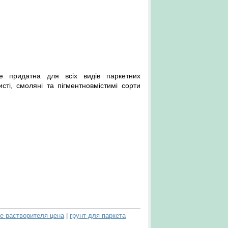
e придатна для всіх видів паркетних
исті, смоляні та
пігментновмістимі
сорти
ве растворителя цена
|
грунт для паркета