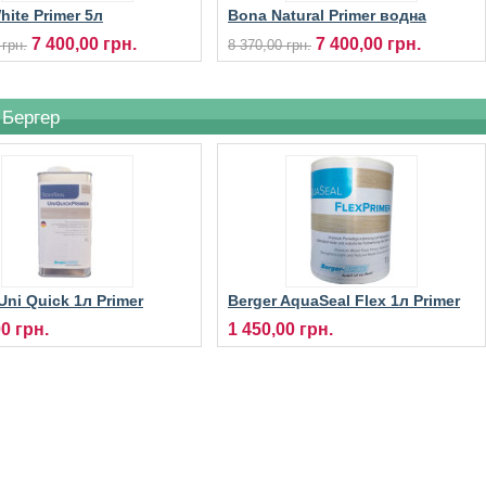
ite Primer 5л
Bona Natural Primer водна
ююча грунтовка для
грунтовка для підлоги
7 400,00 грн.
7 400,00 грн.
 грн.
8 370,00 грн.
 Бергер
Uni Quick 1л Primer
Berger AquaSeal Flex 1л Primer
ва грунтовка для
грунтувальний лак на водній
00 грн.
1 450,00 грн.
основі