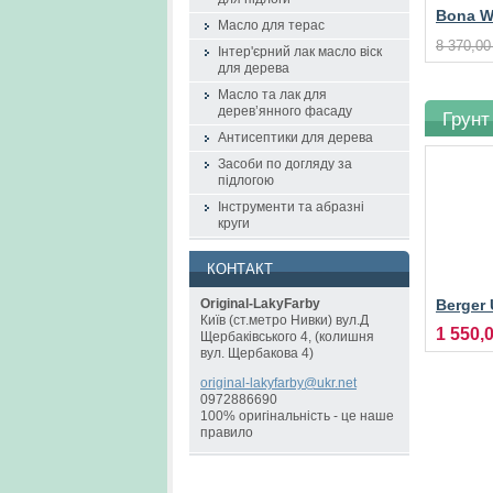
Bona Wh
Масло для терас
відбіл
8 370,00
Інтер'єрний лак масло віск
дерева
для дерева
Масло та лак для
дерев’янного фасаду
Грунт
Антисептики для дерева
Засоби по догляду за
підлогою
Інструменти та абразні
круги
КОНТАКТ
Berger 
Original-LakyFarby
Київ (ст.метро Нивки) вул.Д
спирто
1 550,
Щербаківського 4, (колишня
дерева
вул. Щербакова 4)
original
-lakyfar
by@ukr.n
et
0972886690
100% оригінальність - це наше
правило