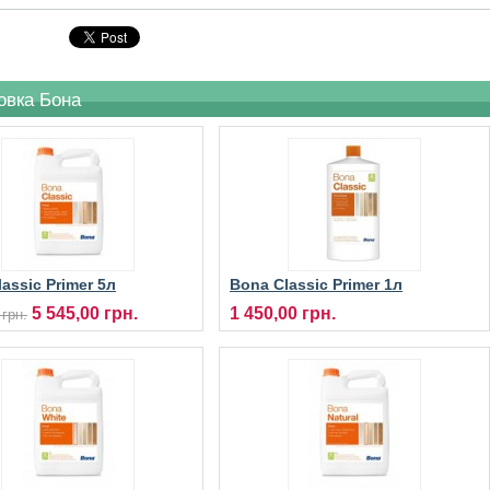
овка Бона
assic Primer 5л
Bona Classic Primer 1л
вка для паркету
грунтувальний лак для
5 545,00 грн.
1 450,00 грн.
 грн.
підлоги