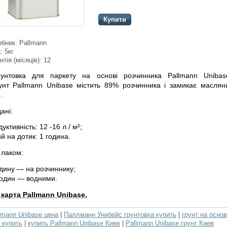
Купити
обник:
Pallmann
:
5кг
нтія (місяців):
12
рунтовка
для паркету на основі розчинника Pallmann Unibas
унт
Pallmann Unibase містить 89% розчинника і замикає маслян
.
дані:
дуктивність
: 12 -16 л / м²;
й на дотик: 1 година.
 лаком:
одину — на розчиннику;
годин — водними.
 карта Pallmann Unibase.
lmann Unibase цена
|
Паллманн Унибейс грунтовка купить
|
грунт на осно
 купить
|
купить Pallmann Unibase Киев
|
Pallmann Unibase грунт Киев