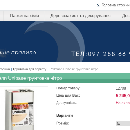
Головна сторінк
Паркетна хімія
Деревозахист та декорування
Дос
торінка
|
Грунтовка для паркету
|
Pallmann Unibase грунтовка нітро
ann Unibase грунтовка нітро
12708
Номер товару:
5 245,0
Ціна для Вас:
На скла
Доступність:
Варіанти
Розмір: