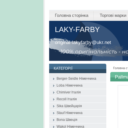
Головна сторінка
Торгові марки
LAKY-FARBY
original-lakyfarby@ukr.net
Головна с
КАТЕГОРІЇ
Pallm
Berger-Seidle Німеччина
Loba Німеччина
Chimiver Італія
Recoll Італія
Sika Швейцарія
Stauf Німеччина
Bona Швеція
Wakol Німеччина