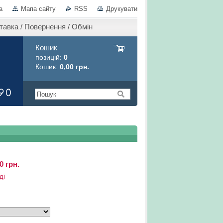
а
Мапа сайту
RSS
Друкувати
тавка / Повернення / Обмін
Кошик
позицій:
0
Кошик:
0,00 грн.
0 грн.
ді