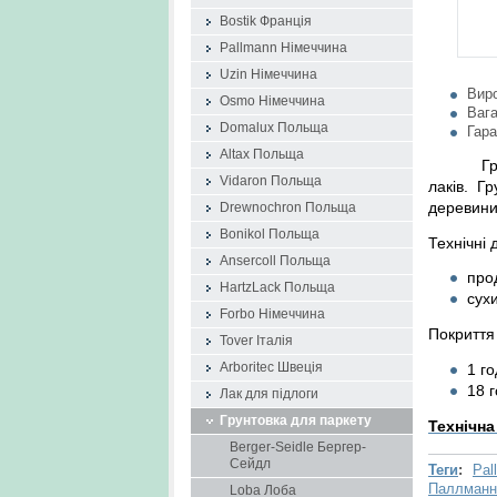
Bostik Франція
Pallmann Німеччина
Uzin Німеччина
Вир
Osmo Німеччина
Вага
Domalux Польща
Гара
Altax Польща
Г
Vidaron Польща
лаків.
Гр
деревини
Drewnochron Польща
Bonikol Польща
Технічні 
Ansercoll Польща
про
HartzLack Польща
сухи
Forbo Німеччина
Покриття
Tover Італія
1 г
Arboritec Швеція
18 
Лак для підлоги
Грунтовка для паркету
Технічна
Berger-Seidle Бергер-
Сейдл
Теги
:
Pal
Паллманн
Loba Лоба