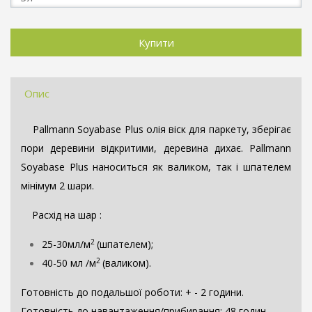
Опис
Pallmann Soyabase Plus олія віск для паркету, зберігає
пори деревини відкритими, деревина дихає. Pallmann
Soyabase Plus наноситься як валиком, так і шпателем
мінімум 2 шари.
Расхід на шар :
2
25-30мл/м
(шпателем);
2
40-50 мл /м
(валиком).
Готовність до подальшої роботи: + - 2 години.
Готовність до навантаження/прибирання: 48 годин.