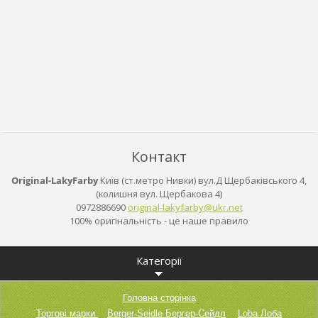
Контакт
Original-LakyFarby
Київ (ст.метро Нивки) вул.Д Щербаківського 4,
(колишня вул. Щербакова 4)
0972886690
original
-lakyfar
by@ukr.n
et
100% оригінальність - це наше правило
Категорії
Головна сторінка
Торгові марки
Berger-Seidle Бергер-Сейдл
Loba Лоба