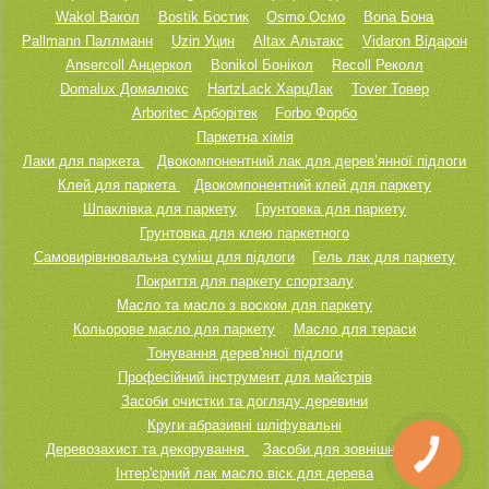
Wakol Вакол
Bostik Бостик
Osmo Осмо
Bona Бона
Pallmann Паллманн
Uzin Уцин
Altax Альтакс
Vidaron Відарон
Ansercoll Анцеркол
Bonikol Бонікол
Recoll Реколл
Domalux Домалюкс
HartzLack ХарцЛак
Tover Товер
Arboritec Арборітек
Forbo Форбо
Паркетна хімія
Лаки для паркета
Двокомпонентний лак для дерев’янної підлоги
Клей для паркета
Двокомпонентний клей для паркету
Шпаклівка для паркету
Грунтовка для паркету
Грунтовка для клею паркетного
Самовирівнювальна суміш для підлоги
Гель лак для паркету
Покриття для паркету спортзалу
Масло та масло з воском для паркету
Кольорове масло для паркету
Масло для тераси
Тонування дерев'яної підлоги
Професійний інструмент для майстрів
Засоби очистки та догляду деревини
Круги абразивні шліфувальні
Деревозахист та декорування
Засоби для зовнішніх робіт
КНОПКА
ЗВ'ЯЗКУ
Інтер'єрний лак масло віск для дерева