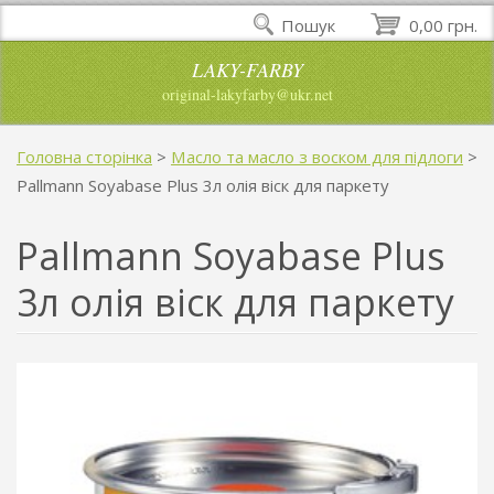
Пошук
0,00 грн.
LAKY-FARBY
original-lakyfarby@ukr.net
Головна сторінка
>
Масло та масло з воском для підлоги
>
Pallmann Soyabase Plus 3л олія віск для паркету
Pallmann Soyabase Plus
3л олія віск для паркету