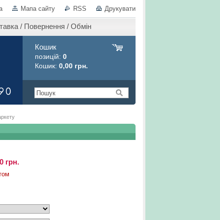
а
Мапа сайту
RSS
Друкувати
тавка / Повернення / Обмін
Кошик
позицій:
0
Кошик:
0,00 грн.
аркету
0 грн.
том