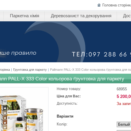
Головна сторінк
Паркетна хімія
Деревозахист та декорування
Дос
торінка
|
Грунтовка для паркету
|
Pallmann PALL-X 333 Color кольорова ґрунтовка для п
ann PALL-X 333 Color кольорова ґрунтовка для паркету
68955
Номер товару:
5 200,0
Ціна для Вас:
За запи
Доступність:
Варіанти
Колір: