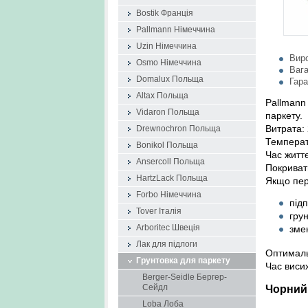
Bostik Франція
Pallmann Німеччина
Uzin Німеччина
Вир
Osmo Німеччина
Вага
Domalux Польща
Гара
Altax Польща
Pallmann
Vidaron Польща
паркету.
Витрата:
Drewnochron Польща
Температ
Bonikol Польща
Час життє
Ansercoll Польща
Покривати
HartzLack Польща
Якщо пер
Forbo Німеччина
підп
Tover Італія
гру
зме
Arboritec Швеція
Лак для підлоги
Оптимальн
Грунтовка для паркету
Час висих
Berger-Seidle Бергер-
Чорн
Сейдл
Loba Лоба