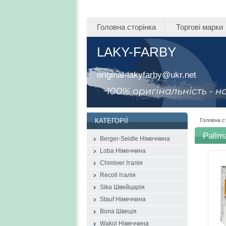
Головна сторінка
Торгові марки
LAKY-FARBY
original-lakyfarby@ukr.net
Головна с
КАТЕГОРІЇ
Pallm
Berger-Seidle Німеччина
Loba Німеччина
Chimiver Італія
Recoll Італія
Sika Швейцарія
Stauf Німеччина
Bona Швеція
Wakol Німеччина