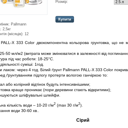
Розмір:
Купити
обник:
Pallmann
:
2,5кг
нтія (місяців):
12
 PALL-X 333 Color двокомпонентна кольорова грунтовка, що не мі
 25-50 мл/м2 (витрата може змінюватися в залежності від поглинан
ура під час роботи: 18-25°C.
діяльності суміші: 1год.
 лаком: через 4 год. Білий ґрунт Pallmann PALL-X 333 Color покрив
ед ґрунтуванням підлогу протерти вологою ганчіркою то:
ал або колірний відтінок будуть інтенсивнішими;
нтовка краще проникає (пори деревини стають відкритими);
ншуються шліфувальні шлейфи.
2
2
а кількість води – 10-20 г/м
(max 30 г/м
).
ання води 30-60 хв..
ий
Сірий