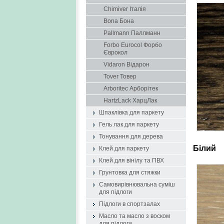
Chimiver Італія
Bona Бона
Pallmann Паллманн
Forbo Eurocol Форбо
Єврокол
Vidaron Відарон
Tover Товер
Arboritec Арборітек
HartzLack ХарцЛак
Шпаклівка для паркету
Гель лак для паркету
Тонування для дерева
Біл
Клей для паркету
Клей для вінілу та ПВХ
Грунтовка для стяжки
Самовирівнювальна суміш
для підлоги
Підлоги в спортзалах
Масло та масло з воском
для підлоги