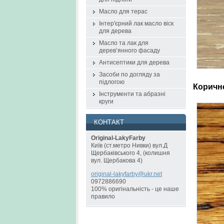
Масло для терас
Інтер'єрний лак масло віск
для дерева
Масло та лак для
дерев’янного фасаду
Антисептики для дерева
Засоби по догляду за
підлогою
Коричн
Інструменти та абразні
круги
КОНТАКТ
Original-LakyFarby
Київ (ст.метро Нивки) вул.Д
Щербаківського 4, (колишня
вул. Щербакова 4)
original
-lakyfar
by@ukr.n
et
0972886690
100% оригінальність - це наше
правило