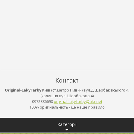
Контакт
Original-LakyFarby
Київ (ст.метро Нивки) вул.Д Щербаківського 4,
(колишня вул. Щербакова 4)
0972886690
original
-lakyfar
by@ukr.n
et
100% оригінальність - це наше правило
Категорії