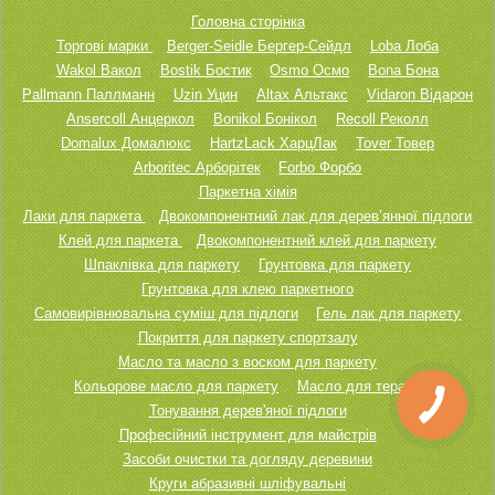
Головна сторінка
Торгові марки
Berger-Seidle Бергер-Сейдл
Loba Лоба
Wakol Вакол
Bostik Бостик
Osmo Осмо
Bona Бона
Pallmann Паллманн
Uzin Уцин
Altax Альтакс
Vidaron Відарон
Ansercoll Анцеркол
Bonikol Бонікол
Recoll Реколл
Domalux Домалюкс
HartzLack ХарцЛак
Tover Товер
Arboritec Арборітек
Forbo Форбо
Паркетна хімія
Лаки для паркета
Двокомпонентний лак для дерев’янної підлоги
Клей для паркета
Двокомпонентний клей для паркету
Шпаклівка для паркету
Грунтовка для паркету
Грунтовка для клею паркетного
Самовирівнювальна суміш для підлоги
Гель лак для паркету
Покриття для паркету спортзалу
Масло та масло з воском для паркету
Кольорове масло для паркету
Масло для тераси
Тонування дерев'яної підлоги
Професійний інструмент для майстрів
Засоби очистки та догляду деревини
Круги абразивні шліфувальні