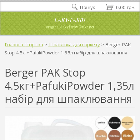
Пошук
0,00 грн.
LAKY-FARBY
original-lakyfarby@ukr.net
Головна сторінка
>
Шпаклівка для паркету
>
Berger PAK
Stop 4.5кг+PafukiPowder 1,35л набір для шпаклювання
Berger PAK Stop
4.5кг+PafukiPowder 1,35л
набір для шпаклювання