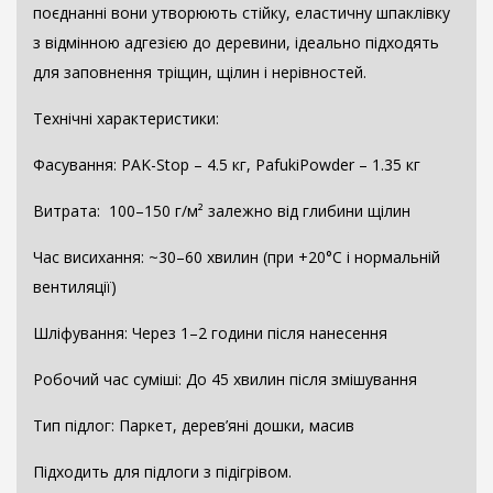
поєднанні вони утворюють стійку, еластичну шпаклівку
з відмінною адгезією до деревини, ідеально підходять
для заповнення тріщин, щілин і нерівностей.
Технічні характеристики:
Фасування: PAK-Stop – 4.5 кг, PafukiPowder – 1.35 кг
Витрата: 100–150 г/м² залежно від глибини щілин
Час висихання: ~30–60 хвилин (при +20°C і нормальній
вентиляції)
Шліфування: Через 1–2 години після нанесення
Робочий час суміші: До 45 хвилин після змішування
Тип підлог: Паркет, дерев’яні дошки, масив
Підходить для підлоги з підігрівом.