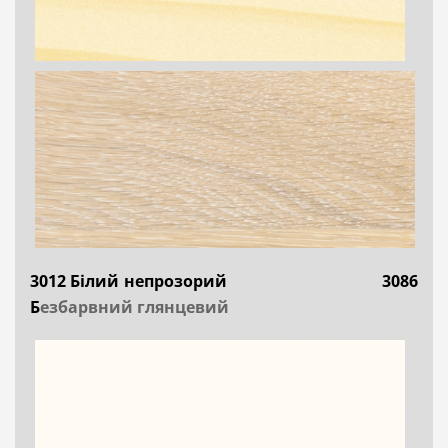
3012 Білий непрозорий
3086
Б
езбарвний глянцевий