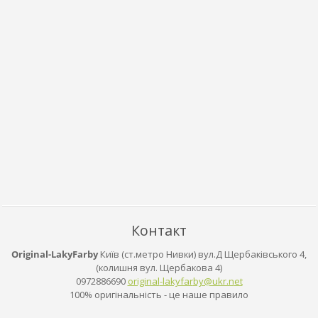
Контакт
Original-LakyFarby
Київ (ст.метро Нивки) вул.Д Щербаківського 4,
(колишня вул. Щербакова 4)
0972886690
original
-lakyfar
by@ukr.n
et
100% оригінальність - це наше правило