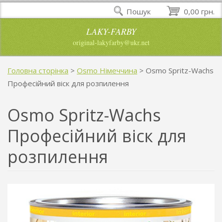
Пошук
0,00 грн.
LAKY-FARBY
original-lakyfarby@ukr.net
Головна сторінка
>
Osmo Німеччина
>
Osmo Spritz-Wachs
Професійний віск для розпилення
Osmo Spritz-Wachs
Професійний віск для
розпилення