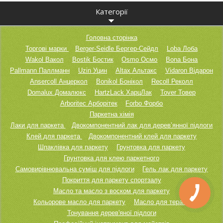
Категорії
Головна сторінка
Торгові марки
Berger-Seidle Бергер-Сейдл
Loba Лоба
Wakol Вакол
Bostik Бостик
Osmo Осмо
Bona Бона
Pallmann Паллманн
Uzin Уцин
Altax Альтакс
Vidaron Відарон
Ansercoll Анцеркол
Bonikol Бонікол
Recoll Реколл
Domalux Домалюкс
HartzLack ХарцЛак
Tover Товер
Arboritec Арборітек
Forbo Форбо
Паркетна хімія
Лаки для паркета
Двокомпонентний лак для дерев’янної підлоги
Клей для паркета
Двокомпонентний клей для паркету
Шпаклівка для паркету
Грунтовка для паркету
Грунтовка для клею паркетного
Самовирівнювальна суміш для підлоги
Гель лак для паркету
Покриття для паркету спортзалу
Масло та масло з воском для паркету
Кольорове масло для паркету
Масло для тераси
Тонування дерев'яної підлоги