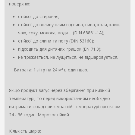
поверхню:
стійкої до стирання;
стійкої до впливу плям від вина, пива, коли, кави,
чаю, соку, молока, води ... (DIN 68861-1A);
стійкої до слини та поту (DIN 53160);
підходить для дитячих іграшок (EN 71.3);
не тріскається, не лущиться, не відшаровується.
Витрата: 1 літр на 24 м² в один шар.
Якщо продукт загус через зберігання при низькій
температурі, то перед використанням необхідно
витримати склад при кімнатній температурі протягом
24 - 36 годин. Морозостійкий.
Кількість шарів: