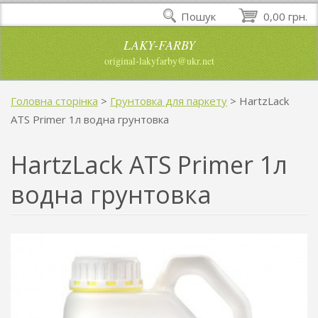
Пошук
0,00 грн.
LAKY-FARBY
original-lakyfarby@ukr.net
Головна сторінка
>
Грунтовка для паркету
>
HartzLack
ATS Primer 1л водна грунтовка
HartzLack ATS Primer 1л
водна грунтовка