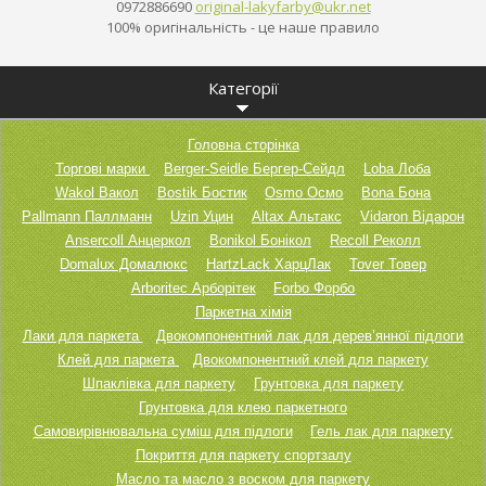
0972886690
original
-lakyfar
by@ukr.n
et
100% оригінальність - це наше правило
Категорії
Головна сторінка
Торгові марки
Berger-Seidle Бергер-Сейдл
Loba Лоба
Wakol Вакол
Bostik Бостик
Osmo Осмо
Bona Бона
Pallmann Паллманн
Uzin Уцин
Altax Альтакс
Vidaron Відарон
Ansercoll Анцеркол
Bonikol Бонікол
Recoll Реколл
Domalux Домалюкс
HartzLack ХарцЛак
Tover Товер
Arboritec Арборітек
Forbo Форбо
Паркетна хімія
Лаки для паркета
Двокомпонентний лак для дерев’янної підлоги
Клей для паркета
Двокомпонентний клей для паркету
Шпаклівка для паркету
Грунтовка для паркету
Грунтовка для клею паркетного
Самовирівнювальна суміш для підлоги
Гель лак для паркету
Покриття для паркету спортзалу
Масло та масло з воском для паркету