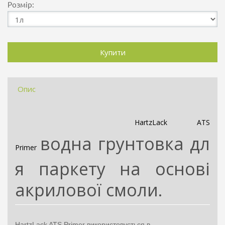
Розмір:
Опис
HartzLack ATS
водна
грунтовка
дл
Primer
я паркету на основі
акрилової смоли.
HartzLack ATS Primer використовується в