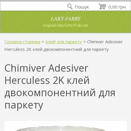
Пошук
0,00 грн.
LAKY-FARBY
original-lakyfarby@ukr.net
Головна сторінка
>
Клей для паркету
>
Chimiver Adesiver
Herculess 2K клей двокомпонентний для паркету
Chimiver Adesiver
Herculess 2K клей
двокомпонентний для
паркету