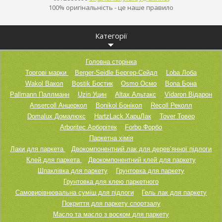
100% оригінальність - це наше правило
Категорії
Головна сторінка
Торгові марки
Berger-Seidle Бергер-Сейдл
Loba Лоба
Wakol Вакол
Bostik Бостик
Osmo Осмо
Bona Бона
Pallmann Паллманн
Uzin Уцин
Altax Альтакс
Vidaron Відарон
Ansercoll Анцеркол
Bonikol Бонікол
Recoll Реколл
Domalux Домалюкс
HartzLack ХарцЛак
Tover Товер
Arboritec Арборітек
Forbo Форбо
Паркетна хімія
Лаки для паркета
Двокомпонентний лак для дерев’янної підлоги
Клей для паркета
Двокомпонентний клей для паркету
Шпаклівка для паркету
Грунтовка для паркету
Грунтовка для клею паркетного
Самовирівнювальна суміш для підлоги
Гель лак для паркету
Покриття для паркету спортзалу
Масло та масло з воском для паркету