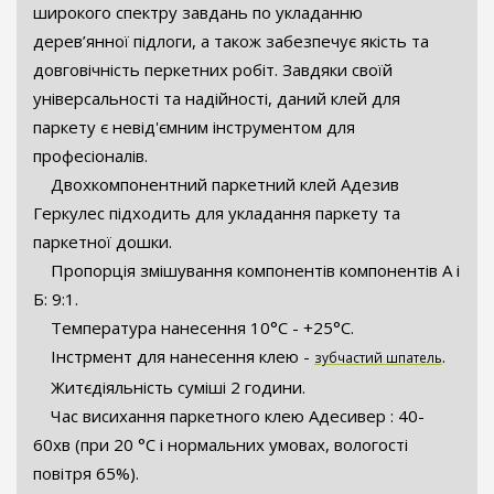
широкого спектру завдань по укладанню
дерев’янної підлоги, а також забезпечує якість та
довговічність перкетних робіт. Завдяки своїй
універсальності та надійності, даний клей для
паркету є невід'ємним інструментом для
професіоналів.
Двохкомпонентний паркетний клей Адезив
Геркулес підходить для укладання паркету та
паркетної дошки.
Пропорція змішування компонентів компонентів А і
Б: 9:1.
Температура нанесення 10°C - +25°C.
Інстрмент для нанесення клею -
.
зубчастий шпатель
Житєдіяльність суміші 2 години.
Час висихання паркетного клею Адесивер : 40-
60хв (при 20 °С і нормальних умовах, вологості
повітря 65%).