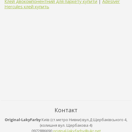
Клей двокомпонентний для паркету купити
|
Adesiver
Hercules клей купить
Контакт
Original-LakyFarby
Київ (ст.метро Нивки) вул.Д Щербаківського 4,
(колишня вул. Щербакова 4)
0972886690
original
-lakyfar
by@ukr.n
et