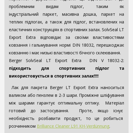
проблемним видам підлог, таким як
індустріальний паркет, масивна дошка, паркет на
теплих підлогах, а також для підлог, встановлених на
еластичних конструкціях в спортивних залах. SolvSeal LT
Export Extra відповідає за своїми властивостями
ковзання і гальмування нормі DIN 18032, перешкоджає
ковзанню і має низькі властивості бічного склеювання.
Berger SolvSeal LT Export Extra DIN V 18032-2:
підходить для спортивних підлог та
використовується в спортивних залах!!!!
Лак для пакрета Berger LT Export Extra наноситься
валиком або пензлем в 2-3 шари. Проміжне шліфування
між шарами гарантує оптимальну оптику. Матеріал
готовий до застосування. Проте, якщо існує
необхідність розбавити продукт, то це робиться
розчинником
Brilliance Cleaner L91 KH-Verdünnung
.