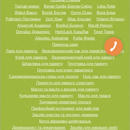
Торгові марки
Berger-Seidle Бергер-Сейдл
Loba Лоба
Wakol Вакол
Bostik Бостик
Osmo Осмо
Bona Бона
Pallmann Паллманн
Uzin Уцин
Altax Альтакс
Vidaron Відарон
Ansercoll Анцеркол
Bonikol Бонікол
Recoll Реколл
Domalux Домалюкс
HartzLack ХарцЛак
Tover Товер
Arboritec Арборітек
Forbo Форбо
Паркетна хімія
Лаки для паркета
Двокомпонентний лак для дерев’янної підлоги
Клей для паркета
Двокомпонентний клей для паркету
Шпаклівка для паркету
Грунтовка для паркету
Грунтовка для клею паркетного
Самовирівнювальна суміш для підлоги
Гель лак для паркету
Покриття для паркету спортзалу
Масло та масло з воском для паркету
Кольорове масло для паркету
Масло для тераси
Тонування дерев'яної підлоги
Професійний інструмент для майстрів
Засоби очистки та догляду деревини
Круги абразивні шліфувальні
Деревозахист та декорування
Засоби для зовнішніх робіт