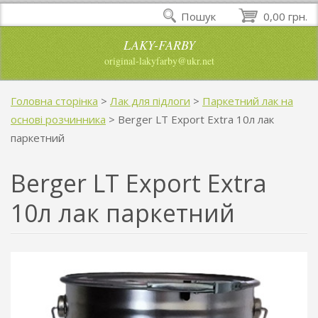
Пошук
0,00 грн.
LAKY-FARBY
original-lakyfarby@ukr.net
Головна сторінка
>
Лак для підлоги
>
Паркетний лак на
основі розчинника
>
Berger LT Export Extra 10л лак
паркетний
Berger LT Export Extra
10л лак паркетний