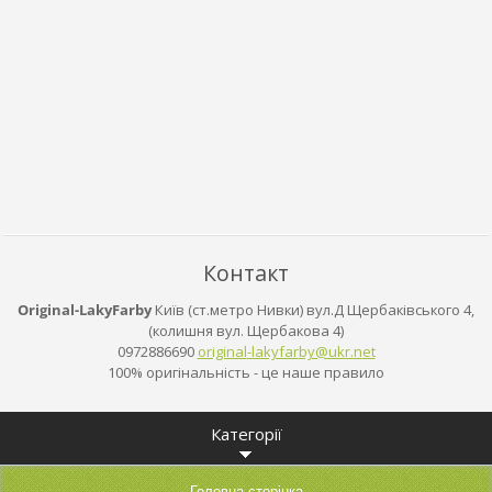
Контакт
Original-LakyFarby
Київ (ст.метро Нивки) вул.Д Щербаківського 4,
(колишня вул. Щербакова 4)
0972886690
original
-lakyfar
by@ukr.n
et
100% оригінальність - це наше правило
Категорії
Головна сторінка