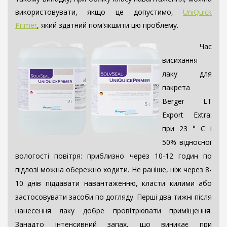
використовувати, якщо це допустимо,
UniQuick
Primer
,
який здатний пом'якшити цю проблему.
Час
висихання
лаку для
пакрета
Berger LT
Export Extra:
при 23 ° C і
50% відносної
вологості повітря: приблизно через 10-12 годин по
підлозі можна обережно ходити. Не раніше, ніж через 8-
10 днів піддавати навантаженню, класти килими або
застосовувати засоби по догляду. Перші два тижні після
нанесення лаку добре провітрювати приміщення.
Занадто інтенсивний запах, що виникає при