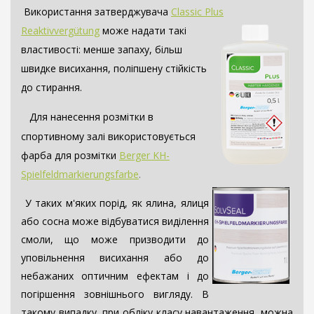
Використання затверджувача
Classic Plus
Re
a
ktivvergütung
може надати такі
властивості: менше запаху, більш
швидке висихання, поліпшену стійкість
до стирання.
Для нанесення розмітки в
спортивному залі використовується
фарба для розмітки
Be
rger KH-
Spielfeldmarkierungsfarbe
.
У таких м'яких порід, як ялина, ялиця
або сосна може відбуватися виділення
смоли, що може призводити до
уповільнення висихання або до
небажаних оптичним ефектам і до
погіршення зовнішнього вигляду. В
такому випадку, при обліку класу навантаження, можна