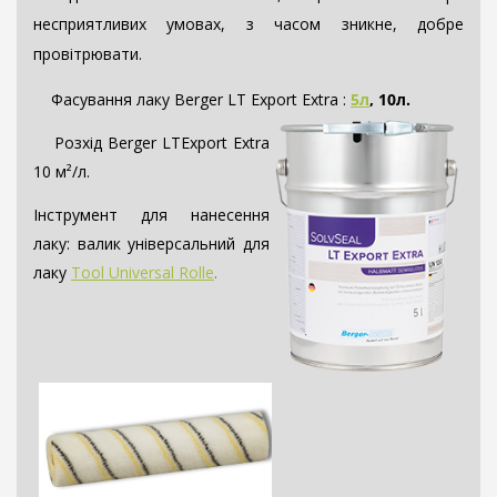
несприятливих умовах, з часом зникне, добре
провітрювати.
Фасування лаку Berger LT Export Extra :
5
л
, 10л.
Розхід Berger LTExport Extra
10 м²/л.
Інструмент для нанесення
лаку: валик універсальний для
лаку
Too
l Universal Rolle
.