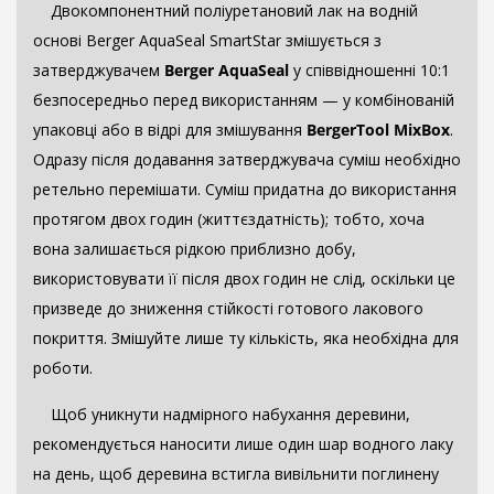
Двокомпонентний поліуретановий лак на водній
основі Berger AquaSeal SmartStar змішується з
затверджувачем
Berger AquaSeal
у співвідношенні 10:1
безпосередньо перед використанням — у комбінованій
упаковці або в відрі для змішування
BergerTool MixBox
.
Одразу після додавання затверджувача суміш необхідно
ретельно перемішати. Суміш придатна до використання
протягом двох годин (життєздатність); тобто, хоча
вона залишається рідкою приблизно добу,
використовувати її після двох годин не слід, оскільки це
призведе до зниження стійкості готового лакового
покриття. Змішуйте лише ту кількість, яка необхідна для
роботи.
Щоб уникнути надмірного набухання деревини,
рекомендується наносити лише один шар водного лаку
на день, щоб деревина встигла вивільнити поглинену