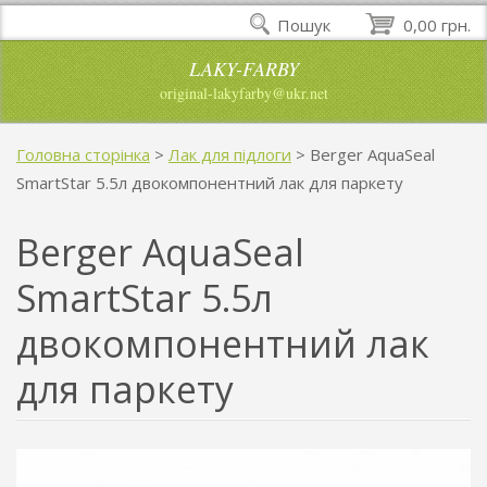
Пошук
0,00 грн.
LAKY-FARBY
original-lakyfarby@ukr.net
Головна сторінка
>
Лак для підлоги
>
Berger AquaSeal
SmartStar 5.5л двокомпонентний лак для паркету
Berger AquaSeal
SmartStar 5.5л
двокомпонентний лак
для паркету