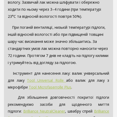
вологу. Зазвичай лак можна шліфувати і обережно
ходити по ньому через 3–4 години (при температурі
23°C та відносній вологості повітря 50%).
При поганій вентиляції, низькій температурі підлоги,
іншій відносній вологості або при підвищеній товщині
шару час висихання може значно збільшитись. За
стандартних умов лак можна повторно наносити через
72 години. Протягом 7 днів не кладіть на підлогу килими
і утримуйтесь від догляду за підлогою.
Інструмент для нанесення лаку: валик універсальний
для лаку
Tool Universal Rolle
або валик для лаку з
мікрофібри
Tool Microfaserrolle Plus
.
Для збільшення довговічності покритої підлоги
рекомендуємо засоби для щоденного миття
підлоги:
Brilliance NeutralCleaner
, швабру спрей
Brilliance