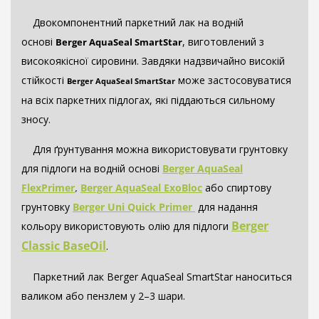
Двокомпонентний паркетний лак на водній
основі
, виготовлений з
Berger AquaSeal SmartStar
високоякісної сировини. Завдяки надзвичайно високій
стійкості
може застосовуватися
Berger AquaSeal SmartStar
на всіх паркетних підлогах, які піддаються сильному
зносу.
Для ґрунтування можна використовувати грунтовку
для підлоги на водній основі
Berger AquaSeal
FlexPrimer
,
Berger AquaSeal ExoBloc
або спиртову
грунтовку
Berger Uni Quick Primer
для надання
Berger
кольору використовують олію для підлоги
Classic BaseOil
.
Паркетний лак Berger AquaSeal SmartStar наноситься
валиком або пензлем у 2–3 шари.