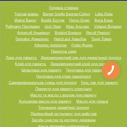
Головна сторінка
Торгові марки
Berger-Seidle Бергер-Сейдл
Loba Лоба
Wakol Вакол
Bostik Бостик
Osmo Осмо
Bona Бона
Pallmann Паллманн
Uzin Уцин
Altax Альтакс
Vidaron Відарон
Ansercoll Анцеркол
Bonikol Бонікол
Recoll Реколл
Domalux Домалюкс
HartzLack ХарцЛак
Tover Товер
Arboritec Арборітек
Forbo Форбо
Паркетна хімія
Лаки для паркета
Двокомпонентний лак для дерев’янної підлоги
Клей для паркета
Двокомпонентний клей для паркету
Шпаклівка для паркету
Грунтовка для паркету
Грунтовка для клею паркетного
Самовирівнювальна суміш для підлоги
Гель лак для паркету
Покриття для паркету спортзалу
Масло та масло з воском для паркету
Кольорове масло для паркету
Масло для тераси
Тонування дерев'яної підлоги
Професійний інструмент для майстрів
Засоби очистки та догляду деревини
Круги абразивні шліфувальні