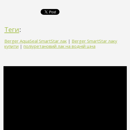
Теги
:
Berger AquaSeal SmartStar лак
|
Berger SmartStar лаку
купити
|
поліуретановий лак на водній ціна