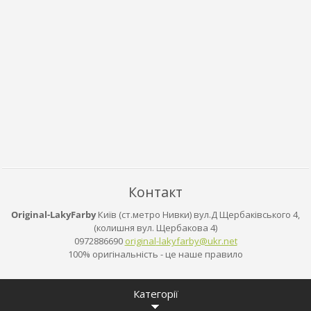
Контакт
Original-LakyFarby
Київ (ст.метро Нивки) вул.Д Щербаківського 4,
(колишня вул. Щербакова 4)
0972886690
original
-lakyfar
by@ukr.n
et
100% оригінальність - це наше правило
Категорії