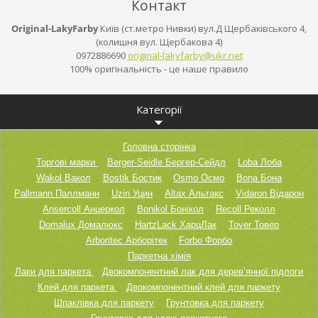
Контакт
Original-LakyFarby
Київ (ст.метро Нивки) вул.Д Щербаківського 4,
(колишня вул. Щербакова 4)
0972886690
original
-lakyfar
by@ukr.n
et
100% оригінальність - це наше правило
Категорії
Головна сторінка
Торгові марки
Berger-Seidle Бергер-Сейдл
Loba Лоба
Wakol Вакол
Bostik Бостик
Osmo Осмо
Bona Бона
Pallmann Паллманн
Uzin Уцин
Altax Альтакс
Vidaron Відарон
Ansercoll Анцеркол
Bonikol Бонікол
Recoll Реколл
Domalux Домалюкс
HartzLack ХарцЛак
Tover Товер
Arboritec Арборітек
Forbo Форбо
Паркетна хімія
Лаки для паркета
Двокомпонентний лак для дерев’янної підлоги
Клей для паркета
Двокомпонентний клей для паркету
Шпаклівка для паркету
Грунтовка для паркету