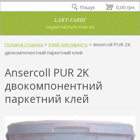
Пошук
0,00 грн.
LAKY-FARBY
original-lakyfarby@ukr.net
Головна сторінка
>
Клей для паркету
>
Ansercoll PUR 2K
двокомпонентний паркетний клей
Ansercoll PUR 2K
двокомпонентний
паркетний клей