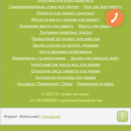
Грунтовка для клею паркетного
Самовирівнювальна суміш для підлоги
Гель лак для паркету
Покриття для паркету спортзалу
Масло та масло з воском для паркету
Кольорове масло для паркету
Масло для тераси
Тонування дерев'яної підлоги
Професійний інструмент для майстрів
Засоби очистки та догляду деревини
Круги абразивні шліфувальні
Деревозахист та декорування
Засоби для зовнішніх робіт
Інтер'єрний лак масло віск для дерева
Екологічно чисте покриття для дерева
Антисептик грунтовка для дерева
Доставка / Повернення / Обмін
Повернення та обмін
© 2023 Усі права захищені.
тел 0972886690 original-lakyfarby@ukr.net
Формат:
Мобільний
|
Звичайний