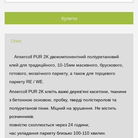
Опис
Ansercoll PUR 2K двокомпонентний поліуретановий
клей для традиційного, 10-15мм масивного, брускового,
готового, мозаїчного паркету, а також для торцевого
паркету RE / WE.
Ansercoll PUR 2K клеїть важкі дерев'яні
касетони
, тканини
з бетонною основою, пробку, тверді полістиролові та
поліуретанові пінки. Міцний на зрушення. Не містить
розчинників.
повністю
схоплюється через 24 години;
час укладання паркету близько 100-110 хвилин.